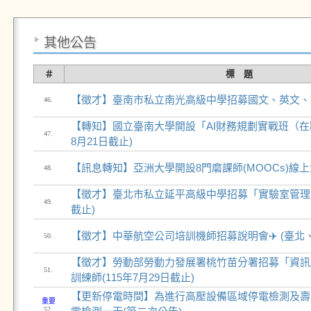
其他公告
＃
標 題
【徵才】臺南市私立南光高級中學招募國文、英文、
46.
【轉知】國立臺南大學開設「AI財務規劃實戰班（在職
47.
8月21日截止)
【訊息轉知】亞洲大學開設8門磨課師(MOOCs)線
48.
【徵才】臺北市私立延平高級中學招募「實驗室管理員」
49.
截止)
【徵才】中華航空公司培訓機師招募說明會✈️ (臺北
50.
【徵才】勞動部勞動力發展署桃竹苗分署招募「資訊
51.
訓練師(115年7月29日截止)
【更新停電時間】為進行高壓設備區域停電檢測及壽
重要
52.