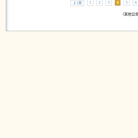
1
2
3
4
5
6
上1頁
（其他公告: