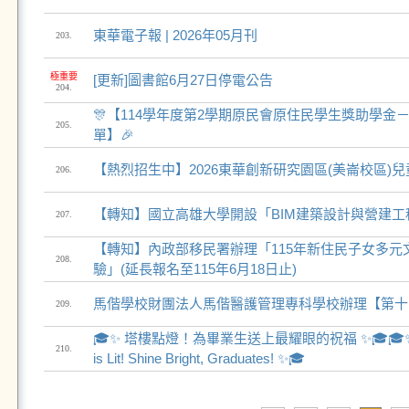
東華電子報 | 2026年05月刊
203.
極重要
[更新]圖書館6月27日停電公告
204.
🎊【114學年度第2學期原民會原住民學生獎助學金
205.
單】🎉
【熱烈招生中】2026東華創新研究園區(美崙校區)
206.
【轉知】國立高雄大學開設「BIM建築設計與營建工
207.
【轉知】內政部移民署辦理「115年新住民子女多元
208.
驗」(延長報名至115年6月18日止)
​馬偕學校財團法人馬偕醫護管理專科學校辦理【第
209.
🎓✨ 塔樓點燈！為畢業生送上最耀眼的祝福 ✨🎓🎓✨ The
210.
is Lit! Shine Bright, Graduates! ✨🎓