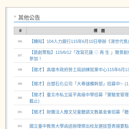
其他公告
＃
標 題
【轉知】104人力銀行115年6月10日舉辦《滑世代
196.
【藝創聚點】115/6/12「改寫花蓮 ◇ 再 生 」聲景
197.
參加！
【徵才】高雄市政府勞工局訓練就業中心115年6月1
198.
【徵才】台塑石化公司「大專儲備幹部」招募中✨ (11
199.
【徵才】臺北市私立延平高級中學招募「實驗室管理員」
200.
截止)
【徵才】財團法人雅文兒童聽語文教基金會招募「聽
201.
國立臺中教育大學函送辦理傑出校友選拔暨表揚要點
202.