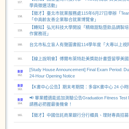
157.
學員徵選活動」
【徵才】臺北市就業服務處115年6月27日舉辦「Team T
158.
「中高齡友善企業聯合就業博覽會」
【轉知】弘光科技大學開設「精緻甜點暨飲品調製培
159.
作實務班」
台北市私立盲人有聲圖書館114學年度「大專以上視
160.
【線上說明會】傅爾布萊特赴美獎助計畫暨留學美國
161.
[Study House Announcement] Final Exam Period: D
重要
162.
24-Hour Opening Notice
重要
【K書中心公告】期末考期間：多容K書中心 24 小
163.
📢 畢業體適能追加測驗公告Graduation Fitness Test M
重要
164.
請務必把握最後機會！
【徵才】中國信託商業銀行分行櫃員、理財專員招募✨
165.