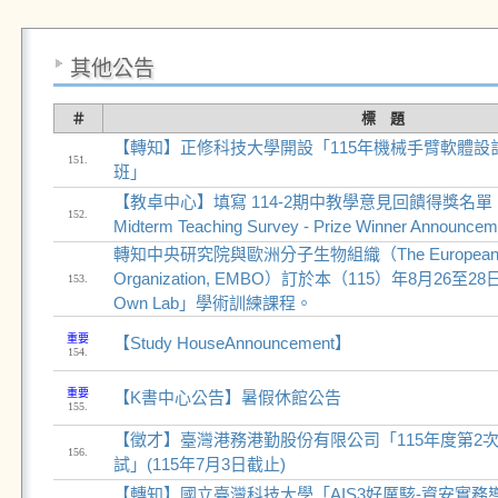
其他公告
＃
標 題
【轉知】正修科技大學開設「115年機械手臂軟體設
151.
班」
【教卓中心】填寫 114-2期中教學意見回饋得獎名
152.
Midterm Teaching Survey - Prize Winner Announce
轉知中央研究院與歐洲分子生物組織（The European Mole
Organization, EMBO）訂於本（115）年8月26至28日合
153.
Own Lab」學術訓練課程。
重要
【Study HouseAnnouncement】
154.
重要
【K書中心公告】暑假休館公告
155.
【徵才】臺灣港務港勤股份有限公司「115年度第2次
156.
試」(115年7月3日截止)
【轉知】國立臺灣科技大學「AIS3好厲駭-資安實務導師