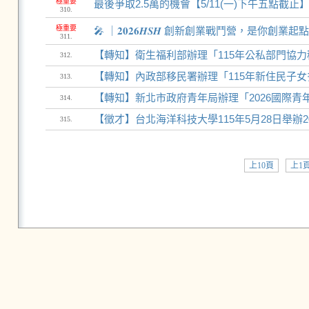
極重要
最後爭取2.5萬的機會【5/11(一)下午五點
310.
極重要
🎤 ｜𝟐𝟎𝟐𝟔𝑯𝑺𝑯 創新創業戰鬥營，是你創業
311.
【轉知】衛生福利部辦理「115年公私部門協力
312.
【轉知】內政部移民署辦理「115年新住民子女多
313.
【轉知】新北市政府青年局辦理「2026國際青
314.
【徵才】台北海洋科技大學115年5月28日舉辦2
315.
上10頁
上1