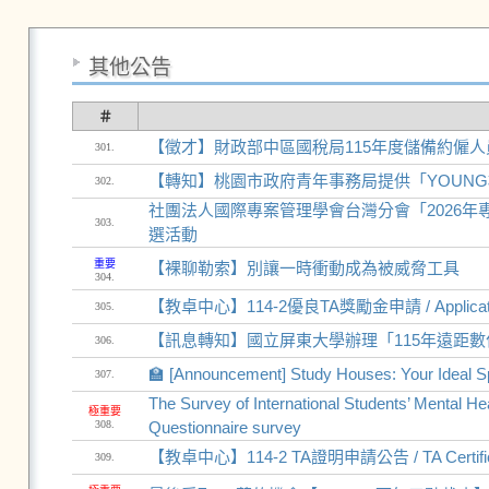
其他公告
＃
【徵才】財政部中區國稅局115年度儲備約僱人員甄
301.
【轉知】桃園市政府青年事務局提供「YOUN
302.
社團法人國際專案管理學會台灣分會「2026年專案管理大獎
303.
選活動
重要
【裸聊勒索】別讓一時衝動成為被威脅工具
304.
【教卓中心】114-2優良TA獎勵金申請 / Application f
305.
【訊息轉知】國立屏東大學辦理「115年遠距
306.
🏫 [Announcement] Study Houses: Your Ideal S
307.
The Survey of International Students’ Mental He
極重要
308.
Questionnaire survey
【教卓中心】114-2 TA證明申請公告 / TA Certificate
309.