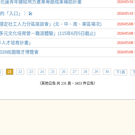
截止】花蓮青年鏈結地方產業專題成果補助計畫
2026/05/10 
起點的「入口」｜ 🎤
2026/05/10 
穩定社工人力分區座談會」(北、中、南、東區場次)
2026/05/08 
元文化培育營－職涯體驗」(115年6月5日截止)
2026/05/08 
年人才培育計畫」
2026/05/08 
026校園徵才博覽會
2026/05/08 
21
22
23
24
25
26
27
28
29
30
頁
下1頁
下
（其他公告:共 231 頁、3453 件公告）