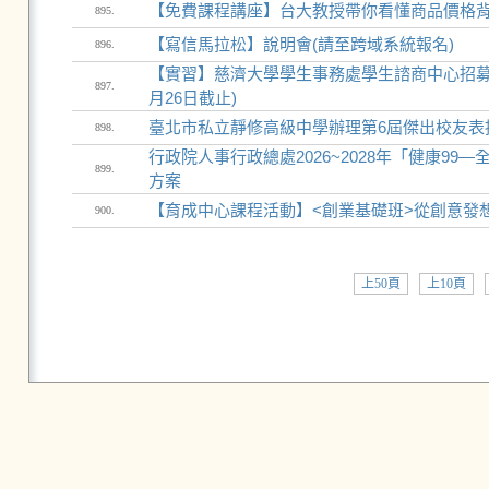
【免費課程講座】台大教授帶你看懂商品價格
895.
【寫信馬拉松】說明會(請至跨域系統報名)
896.
【實習】慈濟大學學生事務處學生諮商中心招募「1
897.
月26日截止)
臺北市私立靜修高級中學辦理第6屆傑出校友表
898.
行政院人事行政總處2026~2028年「健康9
899.
方案
【育成中心課程活動】<創業基礎班>從創意發
900.
上50頁
上10頁