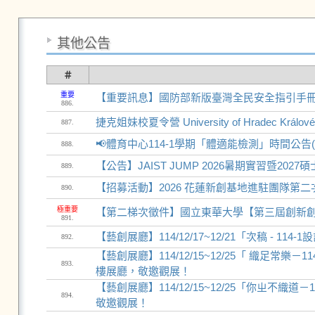
其他公告
＃
重要
【重要訊息】國防部新版臺灣全民安全指引手
886.
捷克姐妹校夏令營 University of Hradec Králové Su
887.
📢體育中心114-1學期「體適能檢測」時間公告
888.
【公告】JAIST JUMP 2026暑期實習暨202
889.
【招募活動】2026 花蓮新創基地進駐團隊第
890.
極重要
【第二梯次徵件】國立東華大學【第三屆創新
891.
【藝創展廳】114/12/17~12/21「次稿 -
892.
【藝創展廳】114/12/15~12/25「 織足常
893.
樓展廳，敬邀觀展！
【藝創展廳】114/12/15~12/25「你ㄓ不織
894.
敬邀觀展！