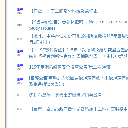
重要
【停電】理工二館部分區域緊急停電
818.
【K書中心公告】春節休館時間 Notice of Lunar New Year
819.
Study Houses
【徵才】中華電信股份有限公司所屬機構115年基層從
820.
月2日截止)
【NUST徵件提醒】115年「跨領域永續研究整合
重要
821.
統年輕學者創新性合作計畫補助計畫」，本校申請期限至
重要
115年度消防設備安全檢查公告(第二次通知)
822.
[宣導公告]車輛進入校園請依規定停放，未依規定停
重要
823.
及拖吊(第2次公告)
冬日心聚落－寒假桌遊團體🪄招募公告
824.
【實習】臺北市政府衛生局暨所屬十二區健康服務中心
825.