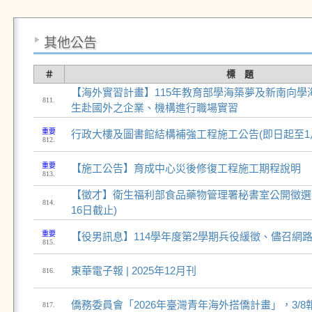
其他公告
＃
標 題
【海外實習計畫】115年教育部學海築夢及新南向學
811.
生赴國外之企業、機構進行職場實習
重要
行政大樓及圖書館結構補強工程施工公告(即日起至1月
812.
重要
【施工公告】育成中心災後修復工程施工期程說明
813.
【徵才】衛生福利部食品藥物管理署秘書室公開徵選副
814.
16日截止)
重要
【役男訊息】114學年度第2學期兵役緩徵、儘召網
815.
東華電子報 | 2025年12月刊
816.
僑務委員會「2026年臺灣青年海外搭僑計畫」，3/8
817.