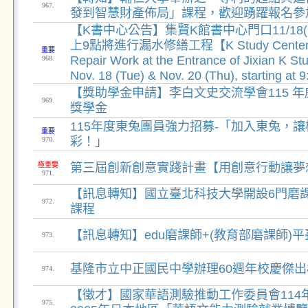
967.
發到智慧財產佈局」課程，歡迎踴躍報名參
【K書中心公告】集賢K館書中心門口11/18(二)
上9點將進行漏水修繕工程【K Study Center N
重要
Repair Work at the Entrance of Jixian K St
968.
Nov. 18 (Tue) & Nov. 20 (Thu), starting at 
【獎助學金申請】李白文史交流學會115 
969.
獎學金
115年度東兔團員強力招募-「加入東兔，
重要
彩！」
970.
極重要
第三屆創新創意實踐計畫【用創意行動讓夢
971.
【訊息轉知】國立臺北科技大學開設6門磨課師
972.
課程
【訊息轉知】edu磨課師+(教育部磨課師)
973.
基隆市立中正國民中學辦理60週年校慶傑
974.
【徵才】國家華語測驗推動工作委員會114年
975.