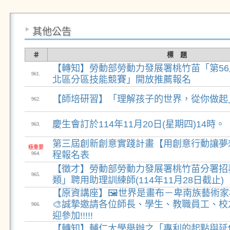
其他公告
＃
標 題
【轉知】勞動部勞動力發展署桃竹苗「第5
961.
北區分區技能競賽」開放推薦報名
【師培研習】「理解孩子的世界，從你做起
962.
慶生會訂於114年11月20日(星期四)14時。
963.
第三屆創新創意實踐計畫【用創意行動讓夢
極重要
程報名表
964.
【徵才】勞動部勞動力發展署桃竹苗分署招
965.
類」聘用助理訓練師(114年11月28日截止)
【原資講座】🖼️世界是畫布－卑南族藝術
🎨誠摯邀請各位師長、學生、教職員工、
966.
迎參加!!!!!
【轉知】輔仁大學舉辦之「專利的起點與延