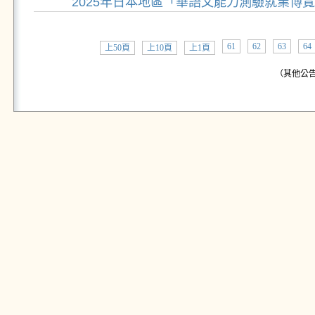
2025年日本地區「華語文能力測驗就業博
61
62
63
64
上50頁
上10頁
上1頁
（其他公告: