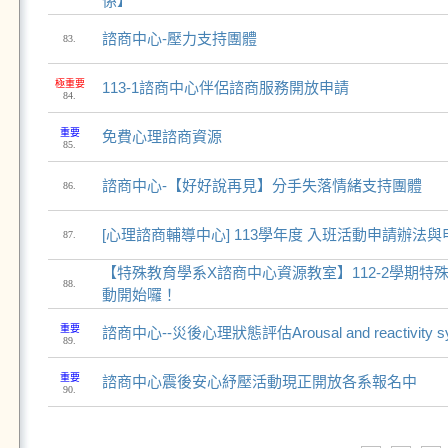
係】
諮商中心-壓力支持團體
83.
極重要
113-1諮商中心伴侶諮商服務開放申請
84.
重要
免費心理諮商資源
85.
諮商中心-【好好說再見】分手失落情緒支持團體
86.
[心理諮商輔導中心] 113學年度 入班活動申請辦法
87.
【特殊教育學系X諮商中心資源教室】112-2學期特
88.
動開始囉！
重要
諮商中心--災後心理狀態評估Arousal and reactivity sym
89.
重要
諮商中心震後安心紓壓活動現正開放各系報名中
90.