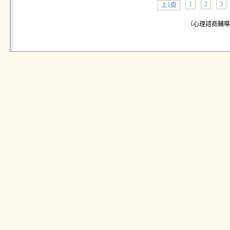
1
2
3
上1頁
（心理諮商輔導中