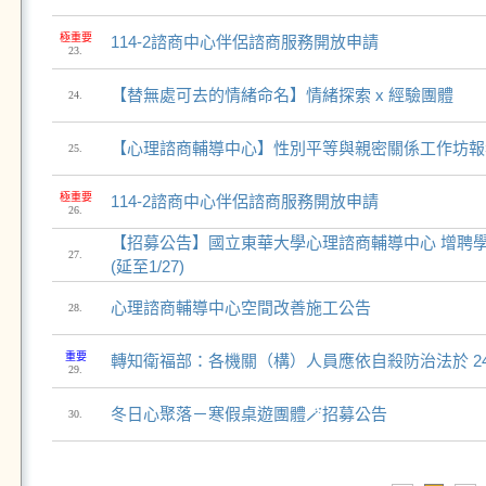
極重要
114-2諮商中心伴侶諮商服務開放申請
23.
【替無處可去的情緒命名】情緒探索 x 經驗團體
24.
【心理諮商輔導中心】性別平等與親密關係工作坊報
25.
極重要
114-2諮商中心伴侶諮商服務開放申請
26.
【招募公告】國立東華大學心理諮商輔導中心 增聘
27.
(延至1/27)
心理諮商輔導中心空間改善施工公告
28.
重要
轉知衛福部：各機關（構）人員應依自殺防治法於 2
29.
冬日心聚落－寒假桌遊團體🪄招募公告
30.