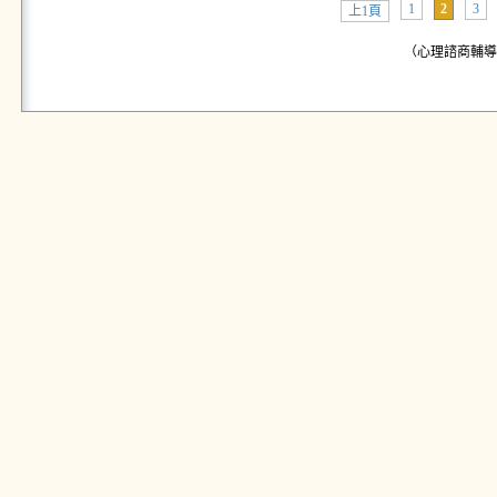
1
2
3
上1頁
（心理諮商輔導中