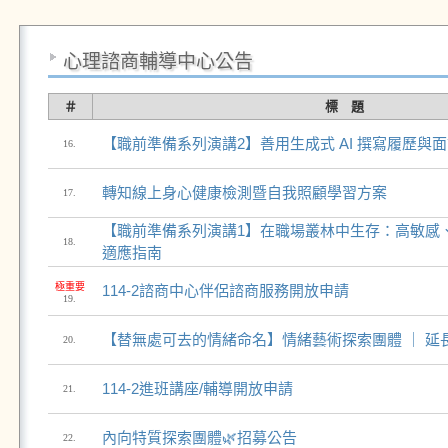
心理諮商輔導中心公告
＃
標 題
【職前準備系列演講2】善用生成式 AI 撰寫履歷與
16.
轉知線上身心健康檢測暨自我照顧學習方案
17.
【職前準備系列演講1】在職場叢林中生存：高敏感
18.
適應指南
極重要
114-2諮商中心伴侶諮商服務開放申請
19.
【替無處可去的情緒命名】情緒藝術探索團體 ｜ 延長
20.
114-2進班講座/輔導開放申請
21.
內向特質探索團體🌿招募公告
22.