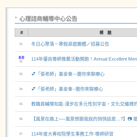
心理諮商輔導中心公告
＃
標 題
冬日心聚落－寒假桌遊團體🪄招募公告
31.
重要
114年優良導師推薦活動開跑！Annual Excellent Mentor
32.
💕「張老師」基金會---邀你來聊療心
33.
💕「張老師」基金會--邀你來聊療心
34.
教職員輔導知能-漫步在多元性別宇宙，文化交織裡
35.
【風景在路上──風景想跟我說的悄悄話是…?】📷 
36.
114年度大專校院學生事務工作-導師研習
37.