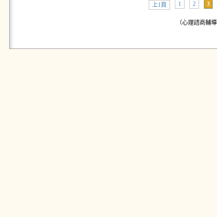
1
2
3
上1頁
（心理諮商輔導中