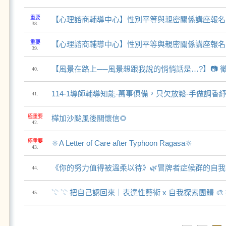
重要
【心理諮商輔導中心】性別平等與親密關係講座報名
38.
重要
【心理諮商輔導中心】性別平等與親密關係講座報名
39.
【風景在路上──風景想跟我說的悄悄話是…?】📷 
40.
114-1導師輔導知能-萬事俱備，只欠放鬆-手做調香
41.
極重要
樺加沙颱風後關懷信🌻
42.
極重要
🔆A Letter of Care after Typhoon Ragasa🔆
43.
《你的努力值得被溫柔以待》🌿冒牌者症候群的自
44.
𓇢 𓇢 把自己認回來｜表達性藝術 x 自我探索團體 
45.