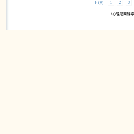
1
2
3
上1頁
（心理諮商輔導中