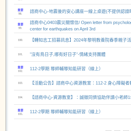
重要
諮商中心-地震後的安心講座一線上桌遊(不提供認證
98.
諮商中心0403震災關懷信/ Open letter from psychologic
重要
99.
center for earthquakes on April 3rd
【轉知志工招募訊息】2024年黎明教養院春季親子活
100.
"沒有鳥日子,哪有好日子"-情緒支持團體
101.
重要
112-2學期 導師輔導知能研習（線上）
102.
【活動公告】諮商中心資源教室：112-2 身心障礙
103.
【諮商中心-資源教室】：誠徵同儕協助伴讀小老師1
104.
重要
112-2學期 導師輔導知能研習（線上）
105.