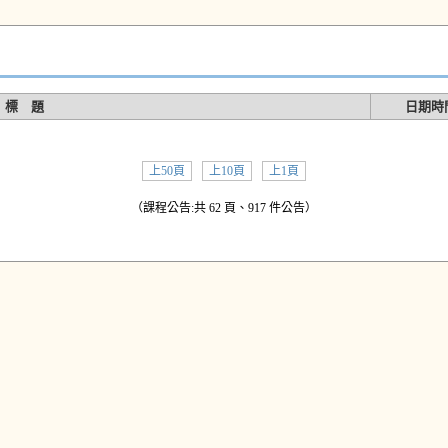
標 題
日期時
上50頁
上10頁
上1頁
（課程公告:共 62 頁、917 件公告）