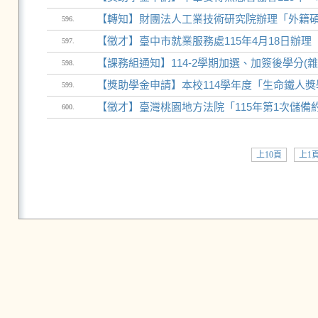
【轉知】財團法人工業技術研究院辦理「外籍
596.
【徵才】臺中市就業服務處115年4月18日辦
597.
【課務組通知】114-2學期加選、加簽後學分(雜)費繳費通知(
598.
【獎助學金申請】本校114學年度「生命鐵人獎
599.
【徵才】臺灣桃園地方法院「115年第1次儲備約
600.
上10頁
上1