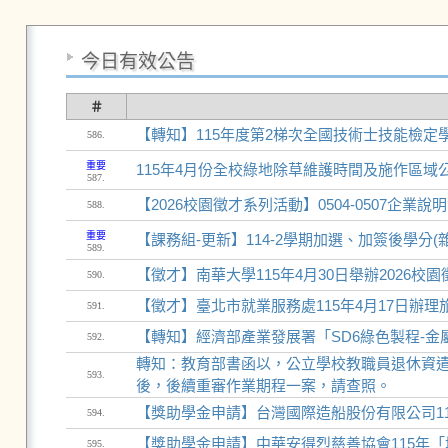
今日有效公告
＃
【轉知】115年度第2梯次全國技術士技能檢定
586.
重要
115年4月份全校綠地除草維護時間及施作區域
587.
【2026校園徵才系列活動】0504-0507企業
588.
重要
【課務組-更新】114-2學期加選、加簽後學分(雜)費繳費通知(4
589.
【徵才】南華大學115年4月30日舉辦2026校
590.
【徵才】臺北市就業服務處115年4月17日辦
591.
【轉知】經濟部產業發展署「SD6綠色製程-
592.
轉知：教育部書函以，公立學校教職員退休資遣
593.
後，後續重審作業期程一案，請查照。
【獎助學金申請】台灣國際造船股份有限公司11
594.
【獎助學金申請】中華安得烈慈善協會115年
595.