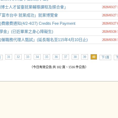
碩博士人才留臺就業輔導課程及媒合會」
2026/03/27 
理「富市台中 就業成功」就業博覽會
2026/03/27 
4/2-4/27) Credits Fee Payment
2026/03/27 
學金」(已近畢業之身心障礙生)
2026/03/26 
僱職務代理人甄試」(延長報名至115年4月10日止)
2026/03/26 
31
32
33
34
35
36
37
38
39
40
頁
下1頁
下
（今日有效公告:共 102 頁、1516 件公告）