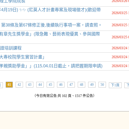
校理工學院院長
2026/03/26 
4月19日) ✨✨ (尼莫人才計畫專案及現場徵才)(歡迎帶
2026/03/25 
第38條及第67條修正後,後續執行事項一案，請查照。
2026/03/25 
廖有章先生獎學金」(限急難、藝術表現優異、參與國際
2026/03/25 
認證培訓課程
2026/03/24 
理大專校院學生實習計畫」
2026/03/24 
獎助學金」」(115.04.01日截止，請把握期限申請)
2026/03/24 
41
42
43
44
45
46
47
48
49
50
頁
下1頁
下
（今日有效公告:共 102 頁、1517 件公告）