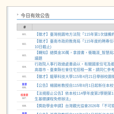
今日有效公告
＃
【徵才】臺灣桃園地方法院「115年第1次儲備約
601.
【徵才】臺南市政府教育局「115年度約聘專任專
602.
10日截止)
【轉知】總獎金30萬，拿證書，衝職涯_智慧局
603.
議題
行政院人事行政總處書函以，有關國家住宅及
604.
高雄市、臺東縣社會住宅招租一案，請同仁參
【徵才】龍華科技大學115年4月21日舉辦校園
605.
重要
【公告】楊國彬教授自115年8月1日起新任本
606.
【法規廢止公告】依本校114學年度第2學期第
極重要
607.
生基礎課程免修辦法」
【獎助學金申請】台灣觀光協會2026年「不
608.
重要