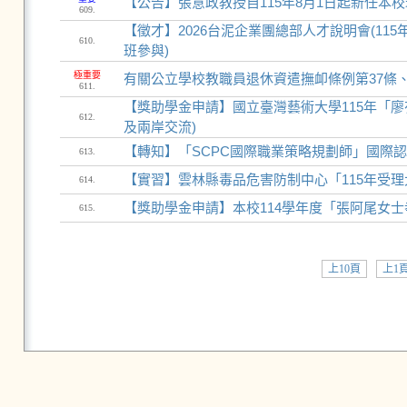
【公告】張意政教授自115年8月1日起新任本
609.
【徵才】2026台泥企業團總部人才說明會(115年
610.
班參與)
極重要
有關公立學校教職員退休資遣撫卹條例第37條、
611.
【獎助學金申請】國立臺灣藝術大學115年「
612.
及兩岸交流)
【轉知】「SCPC國際職業策略規劃師」國際
613.
【實習】雲林縣毒品危害防制中心「115年受
614.
【獎助學金申請】本校114學年度「張阿尾女士孝親
615.
上10頁
上1