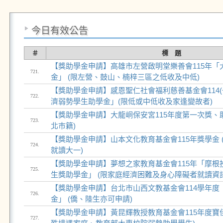
今日有效公告
＃
標 題
【獎助學金申請】高雄市左營啟明堂樂善會115年「
721.
金」 (限左營、鼓山、楠梓三區之低收及中低)
【獎助學金申請】感恩聖仁社會福利慈善基金會114(
722.
濟弱勢學生助學金」(限低或中低收及家逢變故者)
【獎助學金申請】大龍峒保安宮115年度第一次獎、助
723.
北巿籍)
【獎助學金申請】山本文化教育基金會115年獎學金 
724.
就讀大一)
【獎助學金申請】夢想之家教育基金會115年「摩根
725.
生獎助學金」 (限家庭經濟困難及身心障礙者就讀資
【獎助學金申請】台北市山西文教基金會114學年度
726.
金」 (僑、陸生亦可申請)
【獎助學金申請】黃昆輝教授教育基金會115年度寶佳
727.