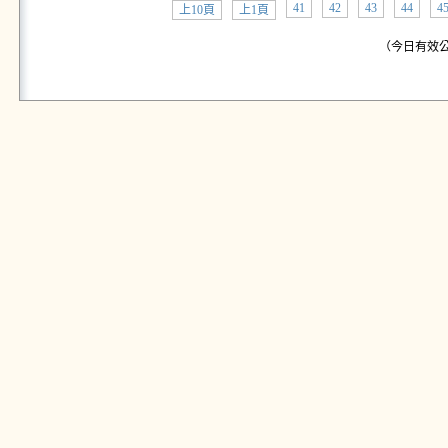
41
42
43
44
4
上10頁
上1頁
（今日有效公告