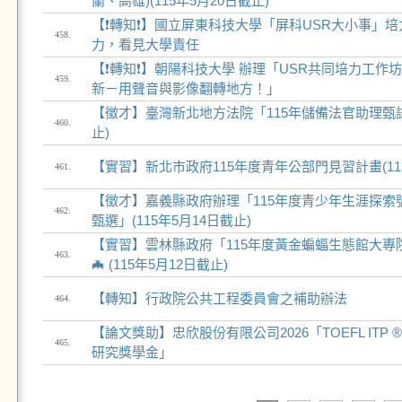
蘭、高雄)(115年5月20日截止)
【❗轉知❗】國立屏東科技大學「屏科USR大小事」
458.
力，看見大學責任
【❗轉知❗】朝陽科技大學 辦理「USR共同培力工作坊
459.
新－用聲音與影像翻轉地方！」
【徵才】臺灣新北地方法院「115年儲備法官助理甄試」
460.
止)
【實習】新北市政府115年度青年公部門見習計畫(115
461.
【徵才】嘉義縣政府辦理「115年度青少年生涯探索
462.
甄選」(115年5月14日截止)
【實習】雲林縣政府「115年度黃金蝙蝠生態館大專
463.
🦇 (115年5月12日截止)
【轉知】行政院公共工程委員會之補助辦法
464.
【論文獎助】忠欣股份有限公司2026「TOEFL ITP
465.
研究獎學金」