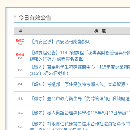
今日有效公告
＃
標 題
極重要
【資安宣導】資安通報應變說明
451.
【微課程公告】114-2微課程「💰專案財務管理與行
極重要
452.
邏輯的行銷力 課程報名表單
【徵才】苗栗縣學生輔導諮商中心「115年度專業輔
453.
(115年5月22日截止)
【轉知】考選部「原住民族特考懶人包」宣導資源，
454.
【徵才】臺北市政府衛生局「約聘管理師」職缺甄選(11
455.
【徵才】樹人醫護管理專科學校115年5月13日舉辦2
456.
【徵才】有限責任花蓮第二信用合作社職員招募💲(
457.