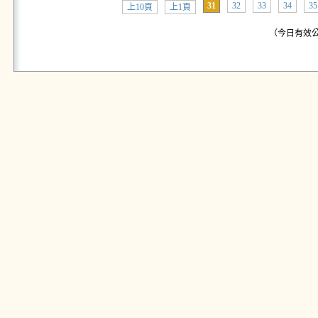
31
32
33
34
35
上10頁
上1頁
（今日有效公告