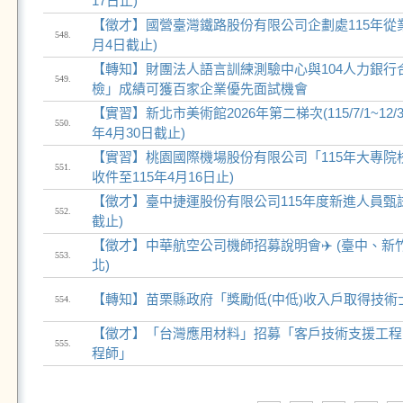
17日止)
【徵才】國營臺灣鐵路股份有限公司企劃處115年從業人
548.
月4日截止)
【轉知】財團法人語言訓練測驗中心與104人力銀行
549.
檢」成績可獲百家企業優先面試機會
【實習】新北市美術館2026年第二梯次(115/7/1~12/3
550.
年4月30日截止)
【實習】桃園國際機場股份有限公司「115年大專院校
551.
收件至115年4月16日止)
【徵才】臺中捷運股份有限公司115年度新進人員甄試🚇️
552.
截止)
【徵才】中華航空公司機師招募說明會✈️ (臺中、
553.
北)
【轉知】苗栗縣政府「獎勵低(中低)收入戶取得技術
554.
【徵才】「台灣應用材料」招募「客戶技術支援工程
555.
程師」