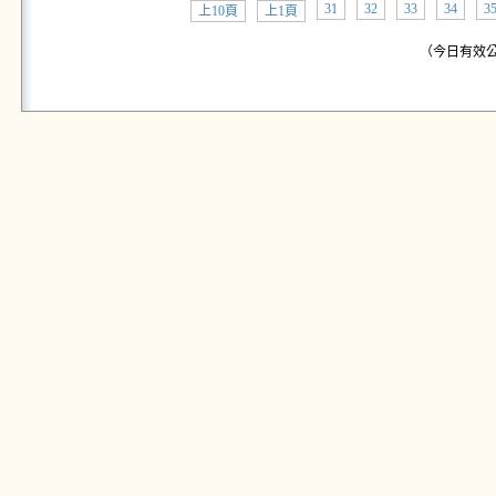
31
32
33
34
3
上10頁
上1頁
（今日有效公告