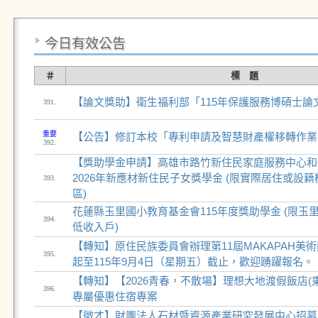
今日有效公告
＃
標 題
【論文獎助】衛生福利部「115年保護服務博碩士論
391.
重要
【公告】修訂本校「專利申請及智慧財產權移轉作業
392.
【獎助學金申請】高雄市路竹新住民家庭服務中心和
2026年新應材新住民子女獎學金 (限實際居住或設
393.
區)
花蓮縣玉里國小教育基金會115年度獎助學金 (限玉
394.
低收入戶)
【轉知】原住民族委員會辦理第11屆MAKAPAH美
395.
起至115年9月4日（星期五）截止，歡迎踴躍報名。
【轉知】【2026青春，不散場】理想大地渡假飯店(
396.
專屬優惠住宿專案
【徵才】財團法人石材暨資源產業研究發展中心招募