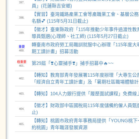
397.
員」(花蓮縣吉安鄉)
【實習】臺灣鐵路產業工會等產職業工會、基層公務
398.
名額💕 (115年5月31日截止)
【徵才】臺東縣政府「115年推動少年事件過渡性教
399.
導員甄選(心理師、社工師) (115年5月27日截止)
轉臺南市政府勞工局職訓就服中心辦理「115年度大
重要
400.
期工讀計畫」招募活動
極重要
第29屆「❣️心靈捕手❣️」捕手招募中🔥~~
401.
【轉知】教育部青年發展署115年度辦理「大專生公
402.
「經濟自立青年工讀計畫」及「暑期社區職場體驗計
【轉知】104人力銀行提供「履歷面試課程」免費線
403.
【徵才】財政部中區國稅局115年度儲備約僱人員甄選(
404.
止)
【轉知】桃園市政府青年事務局提供「YOUNG桃
405.
約桃園」青年職涯發展資源