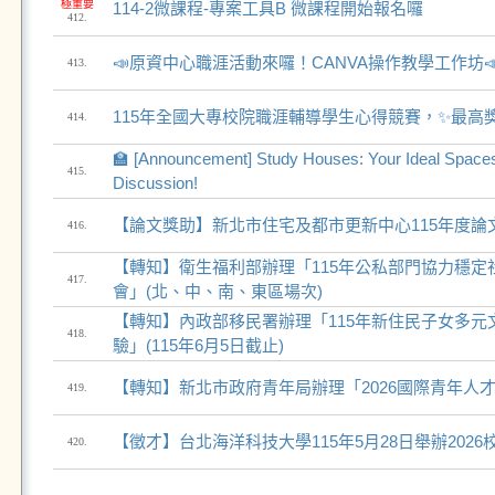
極重要
114-2微課程-專案工具B 微課程開始報名囉
412.
📣原資中心職涯活動來囉！CANVA操作教學工作坊
413.
115年全國大專校院職涯輔導學生心得競賽，✨最高
414.
🏫 [Announcement] Study Houses: Your Ideal Spaces
415.
Discussion!
【論文獎助】新北市住宅及都市更新中心115年度論
416.
【轉知】衛生福利部辦理「115年公私部門協力穩定
417.
會」(北、中、南、東區場次)
【轉知】內政部移民署辦理「115年新住民子女多元
418.
驗」(115年6月5日截止)
【轉知】新北市政府青年局辦理「2026國際青年人
419.
【徵才】台北海洋科技大學115年5月28日舉辦202
420.