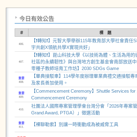
今日有效公告
＃
標 題
【❗轉知❗】元智大學舉辦115年教育部大學社會責任
406.
宇共創X領航共學X實現共好」
【❗轉知❗】崑山科技大學《以技術為體、生活為用的
社區的永續韌性》與台灣地方創生基金會南部放送中心
407.
零種子教師培育工作坊】2030 SDGs Game
【畢典接駁車】114學年度辦理畢業典禮交通接駁專
重要
408.
及家長善加使用。
【Commencement Ceremony】Shuttle Services for 
重要
409.
Commencement Ceremony
社團法人國際專案管理學會台灣分會「2026年專案管理大
410.
Grand Award, PTGA）」徵選活動
重要
【裸聊勒索】別讓一時衝動成為被威脅工具
411.