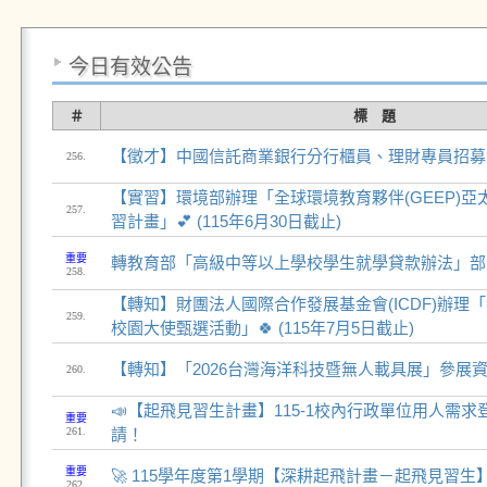
今日有效公告
＃
標 題
【徵才】中國信託商業銀行分行櫃員、理財專員招募✨
256.
【實習】環境部辦理「全球環境教育夥伴(GEEP)亞太
257.
習計畫」💕 (115年6月30日截止)
重要
轉教育部「高級中等以上學校學生就學貸款辦法」部
258.
【轉知】財團法人國際合作發展基金會(ICDF)辦理
259.
校園大使甄選活動」🍀 (115年7月5日截止)
【轉知】「2026台灣海洋科技暨無人載具展」參展
260.
📣【起飛見習生計畫】115-1校內行政單位用人需
重要
261.
請！
重要
🚀 115學年度第1學期【深耕起飛計畫－起飛見習
262.