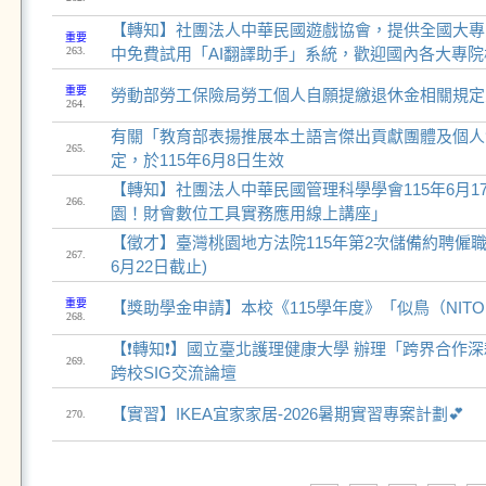
【轉知】社團法人中華民國遊戲協會，提供全國大專
重要
263.
中免費試用「AI翻譯助手」系統，歡迎國內各大專
重要
勞動部勞工保險局勞工個人自願提繳退休金相關規定宣導
264.
有關「教育部表揚推展本土語言傑出貢獻團體及個人
265.
定，於115年6月8日生效
【轉知】社團法人中華民國管理科學學會115年6月17
266.
園！財會數位工具實務應用線上講座」
【徵才】臺灣桃園地方法院115年第2次儲備約聘僱職
267.
6月22日截止)
重要
【獎助學金申請】本校《115學年度》「似鳥（NITO
268.
【❗轉知❗】國立臺北護理健康大學 辦理「跨界合作
269.
跨校SIG交流論壇
【實習】IKEA宜家家居-2026暑期實習專案計劃💕
270.