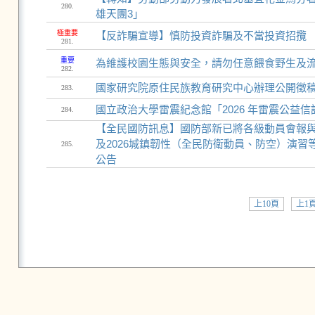
280.
雄天團3」
極重要
【反詐騙宣導】慎防投資詐騙及不當投資招攬
281.
重要
為維護校園生態與安全，請勿任意餵食野生及
282.
國家研究院原住民族教育研究中心辦理公開徵
283.
國立政治大學雷震紀念館「2026 年雷震公益
284.
【全民國防訊息】國防部新已將各級動員會報與計
及2026城鎮韌性（全民防衛動員、防空）演
285.
公告
上10頁
上1