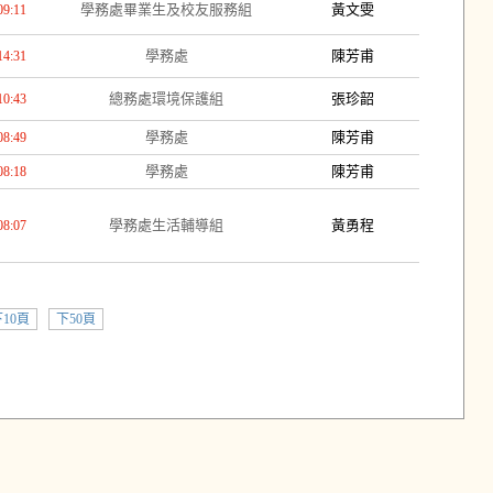
學務處畢業生及校友服務組
黃文雯
09:11
學務處
陳芳甫
14:31
總務處環境保護組
張珍韶
10:43
學務處
陳芳甫
08:49
學務處
陳芳甫
08:18
學務處生活輔導組
黃勇程
08:07
10頁
下50頁