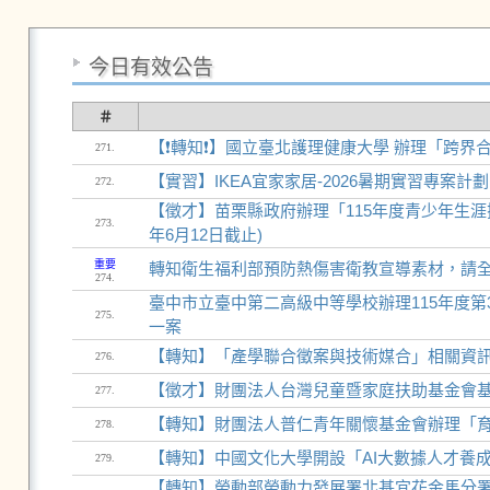
今日有效公告
＃
【❗轉知❗】國立臺北護理健康大學 辦理「跨界
271.
【實習】IKEA宜家家居-2026暑期實習專案計劃
272.
【徵才】苗栗縣政府辦理「115年度青少年生涯探
273.
年6月12日截止)
重要
轉知衛生福利部預防熱傷害衛教宣導素材，請
274.
臺中市立臺中第二高級中等學校辦理115年度
275.
一案
【轉知】「產學聯合徵案與技術媒合」相關資
276.
【徵才】財團法人台灣兒童暨家庭扶助基金會基
277.
【轉知】財團法人普仁青年關懷基金會辦理「育成計畫」（
278.
【轉知】中國文化大學開設「AI大數據人才養成
279.
【轉知】勞動部勞動力發展署北基宜花金馬分署