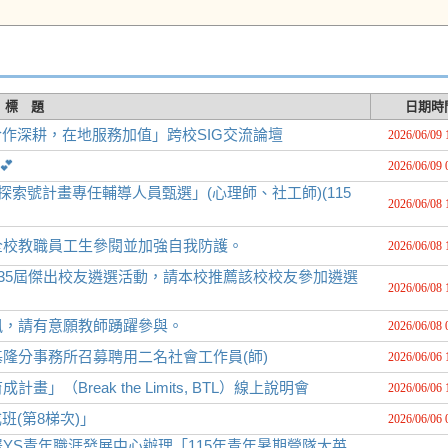
標 題
日期時
合作深耕，在地服務加值」跨校SIG交流論壇
2026/06/09 
💕
2026/06/09 
索號計畫專任輔導人員甄選」(心理師、社工師)(115
2026/06/08 
全校教職員工生參閱並加強自我防護。
2026/06/08 
第35屆傑出校友遴選活動，請本校推薦該校校友參加遴選
2026/06/08 
訊，請有意願教師踴躍參與。
2026/06/08 
隆分事務所召募聘用二名社會工作員(師)
2026/06/06 
Break the Limits, BTL）線上說明會
2026/06/06 
班(第8梯次)」
2026/06/06 
YS青年職涯發展中心辦理「115年青年暑期營隊大英