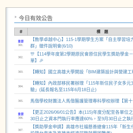
今日有效公告
＃
標 題
【教學卓越中心】115-1學期學生方案「自主學習
重要
301.
群」徵件說明會(6/10)
🎊【114學年度第2學期原民會原住民學生獎助學金
302.
單】🎉
【轉知】國立高雄大學開設「BIM建築設計與營建工
303.
【轉知】內政部移民署辦理「115年新住民子女多元
304.
驗」(延長報名至115年6月18日止)
​馬偕學校財團法人馬偕醫護管理專科學校辦理【第
305.
【更正2026/06/01公告】本(115)年度分配至各單位
重要
306.
30日止之資本門執行率應達60%，至9月30日止之執
【獎助學金申請】高雄市社福慈善總會115年「新生代
307.