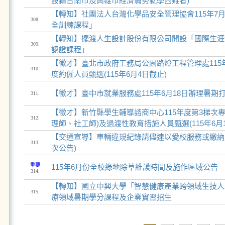
設籍台南市及高雄市經濟弱勢就學困難者)
【轉知】社團法人台灣化學品安全管理協會115年7
308.
全訓練課程」
【轉知】擺渡人生設計股份有限公司開設「國際生涯
309.
認證課程」
【徵才】臺北市政府工務局公園路燈工程管理處115
310.
度約僱人員甄選(115年6月4日截止)
【徵才】臺中市就業服務處115年6月18日辦理暑期
311.
【徵才】新竹縣學生輔導諮商中心115年度第3梯次
312.
理師、社工師)及過渡性教育措施人員甄選(115年6月1
【交通宣導】車輛違規紀錄請儘速以愛校服務或繳納
313.
次公告)
重要
115年6月份全校綠地除草維護時間及施作區域公告
314.
【轉知】國立中興大學「智慧健康產業跨領域生技人
315.
療領域暑期學分課程及企業實習招生