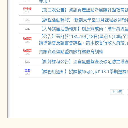
518.
參加。
極重要
【第二次公告】資訊資產盤點暨風險評鑑教育
519.
【課程活動轉發】 新創大學堂11月課程歡迎報
520.
【大師講座活動轉知】創意煉成術：破千萬流
521.
【公告】茲訂於113年10月18日(星期五)10
極重要
522.
讀導讀會及讀書會課程，請本校各行政人員撥
極重要
資訊資產盤點暨風險評鑑教育訓練
523.
【訓練課程公告】溫室氣體盤查及碳足跡主導
524.
重要
【課務組通知】授課教師可列印113-1學期選
525.
上10頁