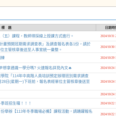
標 題
日期時
/1（五）課程，教師得採線上授課方式進行。
2024/10/31 
練計畫預開班期需求調查表」及調查報名表各1份，請於
2024/10/30 
經單位主管核章後送至人事室統一彙整。
訓練
2024/10/29 
💬想拿通識一學分嗎? 火速報名詳見內文🔥
2024/10/24 
學院「114年中高階人員培訓預定辦理班別需求調查
月28日(星期一)下班前，報名表經單位主管核章後送至
2024/10/24 
2024/10/24 
華語文中心冬季班招生囉！！！
2024/10/22 
份舉辦【113年冬季職場必備】課程活動，請踴躍報名
2024/10/22 