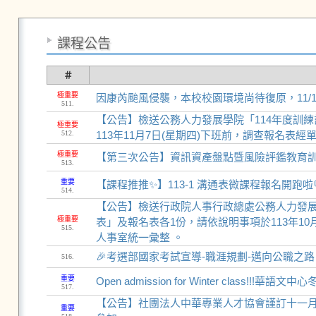
課程公告
＃
極重要
因康芮颱風侵襲，本校校園環境尚待復原，11
511.
【公告】檢送公務人力發展學院「114年度訓
極重要
512.
113年11月7日(星期四)下班前，調查報名表
極重要
【第三次公告】資訊資產盤點暨風險評鑑教育
513.
重要
【課程推推✨】113-1 溝通表微課程報名開跑啦
514.
【公告】檢送行政院人事行政總處公務人力發展
極重要
表」及報名表各1份，請依說明事項於113年10
515.
人事室統一彙整 。
🎉考選部國家考試宣導-職涯規劃-邁向公職之路
516.
重要
Open admission for Winter class!!!
517.
【公告】社團法人中華專業人才協會謹訂十一月
重要