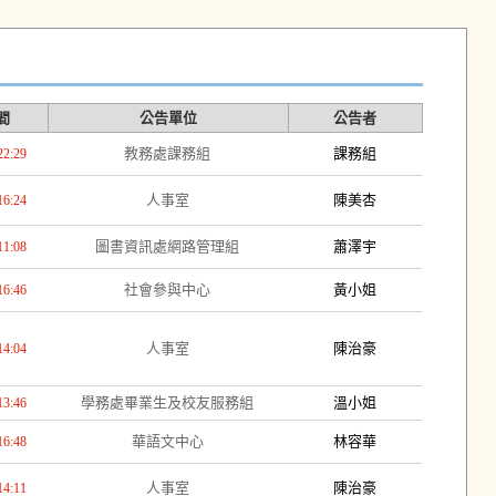
間
公告單位
公告者
教務處課務組
課務組
22:29
人事室
陳美杏
16:24
圖書資訊處網路管理組
蕭澤宇
11:08
社會參與中心
黃小姐
16:46
人事室
陳治豪
14:04
學務處畢業生及校友服務組
溫小姐
13:46
華語文中心
林容華
16:48
人事室
陳治豪
14:11