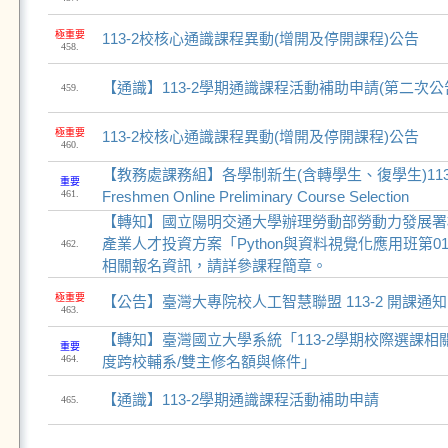
極重要
113-2校核心通識課程異動(增開及停開課程)公告
458.
【通識】113-2學期通識課程活動補助申請(第二次公
459.
極重要
113-2校核心通識課程異動(增開及停開課程)公告
460.
【教務處課務組】各學制新生(含轉學生、復學生)113
重要
461.
Freshmen Online Preliminary Course Selection
【轉知】國立陽明交通大學辦理勞動部勞動力發展署桃
產業人才投資方案「Python與資料視覺化應用班第
462.
相關報名資訊，請詳參課程簡章。
極重要
【公告】臺灣大專院校人工智慧聯盟 113-2 開課通知
463.
【轉知】臺灣國立大學系統「113-2學期校際選課相
重要
464.
度跨校輔系/雙主修名額與條件」
【通識】113-2學期通識課程活動補助申請
465.