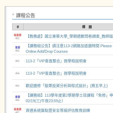
課程公告
＃
標 題
極重要
【教務處】國立東華大學_學期週數問卷調查_教師版
451.
【課務組公告】請注意113-2網路加退選時間 Please Notice
重要
452.
Online Add/Drop Courses
113-2「VIP垂直整合」微學程說明會
453.
113-2「VIP垂直整合」微學程說明會
454.
歡迎選修「股票投資分析與程式設計」(周五早上)
455.
【課務組】113學年度第2學期學士班課程「免修」
重要
456.
02/19(三)午夜23:59止）
極重要
資通系統盤點暨安全等級評估教育訓練
457.