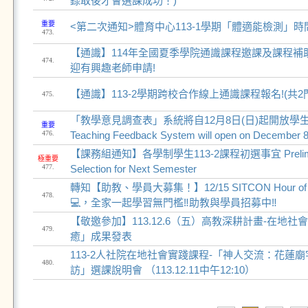
錄取後才會選課成功！)
重要
<第二次通知>體育中心113-1學期「體適能檢測」時
473.
【通識】114年全國夏季學院通識課程邀課及課程補
474.
迎有興趣老師申請!
【通識】113-2學期跨校合作線上通識課程報名!(共2
475.
「教學意見調查表」系統將自12月8日(日)起開放學生
重要
476.
Teaching Feedback System will open on December 8
【課務組通知】各學制學生113-2課程初選事宜 Prelimina
極重要
477.
Selection for Next Semester
轉知【助教、學員大募集！】12/15 SITCON Hour o
478.
💻，全家一起學習無門檻‼️助教與學員招募中‼️
【敬邀參加】113.12.6（五）高教深耕計畫-在地
479.
癒」成果發表
113-2人社院在地社會實踐課程-「神人交流：花蓮
480.
訪」選課說明會 （113.12.11中午12:10）