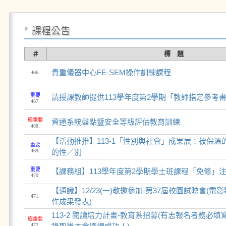
課程公告
＃
標 題
貴重儀器中心FE-SEM操作訓練課程
466.
重要
請授課教師提供113學年度第2學期「教師指定參考
467.
極重要
資通系統盤點暨安全等級評估教育訓練
468.
【活動推推】113-1「性別與社會」成果展：被保
重要
469.
的性／別
重要
【課務組】113學年度第2學期學士班課程「免修」
470.
【通識】12/23(一)敬邀參加-第37屆校園試映會(
471.
作成果發表)
113-2 閱讀培力計畫-教育系招募(有志報名者務必
極重要
472.