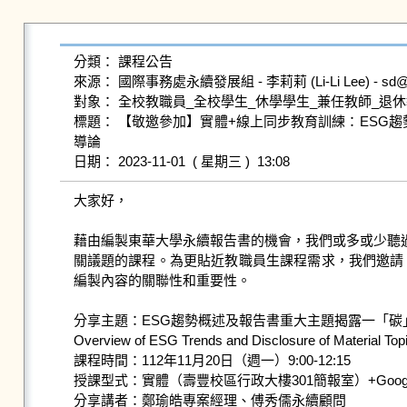
分類： 課程公告

來源： 國際事務處永續發展組 - 李莉莉 (Li-Li Lee) - sd@gms.
對象： 全校教職員_全校學生_休學學生_兼任教師_退休
標題： 【敬邀參加】實體+線上同步教育訓練：ESG趨
導論

大家好，

藉由編製東華大學永續報告書的機會，我們或多或少聽過或
關議題的課程。為更貼近教職員生課程需求，我們邀請
編製內容的關聯性和重要性。

分享主題：ESG趨勢概述及報告書重大主題揭露一「碳
Overview of ESG Trends and Disclosure of Material Topic
課程時間：112年11月20日（週一）9:00-12:15

授課型式：實體（壽豐校區行政大樓301簡報室）+Google 
分享講者：鄭瑜皓專案經理、傅秀儒永續顧問
