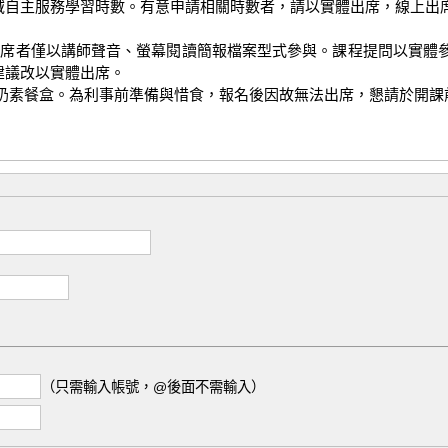
跨域自主服務學習時數。有意申請相關時數者，請以實體出席，線上出
Meet出席者僅以講師聲音、螢幕閱讀簡報檔案型式參與。課程提問以
建議改以實體出席。

提供蛋奶素餐盒。為利事前準備與惜食，報名後因故無法出席，懇請於開
（只需輸入帳號，@後面不需輸入）