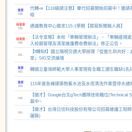
代轉📣【116級請注意】畢代招募開始招募中！邀
重要
158.
組
極重要
通識教育中心徵求115-1學期【撰寫新聞稿人員】
159.
【法令宣導】本校「車輛管理辦法」、「車輛違規處
極重要
160.
入校園管理及清潔維護費收費辦法」修正公告。
【❗轉知❗】國立陽明交通大學辦理「從進化到共好：
161.
室」SIG交流論壇
重要
轉國立臺灣師範大學人事室現有全職工讀生職缺1名
162.
重要
115年度各棟建築物蓄水池及水塔清洗作業暨停水通
163.
【徵才】Google台北gTech團隊技術職位(Technical Solu
164.
募中✨
【徵才】台灣日信科技股份有限公司招募維護工程師(
165.
蓮縣)