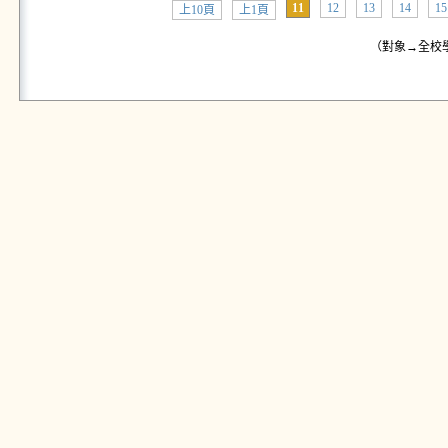
11
12
13
14
15
上10頁
上1頁
（對象→全校學生