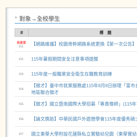
對象→全校學生
＃
標 題
極重要
【網路維護】校園骨幹網路系統更換【第一次公告】
151.
115年暑假期間安全注意事項提醒
152.
115年度一般職業安全衛生在職教育訓練
153.
【徵才】臺中市就業服務處115年8月8日辦理「富市
154.
地區聯合徵才
【徵才】國立暨南國際大學招募「專責導師」(115年7
155.
【論文獎助】中華民國戶外遊憩學會115年度優秀碩
156.
國立東華大學附設花蓮縣私立實驗幼兒園（東華實幼
157.