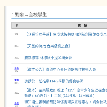
對象→全校學生
＃
標 題
【企業管理學系】⽣成式智慧應⽤創新創業競賽成果
301.
【天堂的擁抱 音樂戲劇之夜】
302.
騰雲稼霧-林稼欣小提琴獨奏會
303.
重要
【徵才公告】貴儀中心專任儀器操作技術人員
304.
重要
邀請您一起推舉114-2學期的優良導師
305.
【徵才】苗栗縣政府辦理「115年度青少年生涯探索
306.
甄選」(心理師、社工師)(115年6月12日截止)
轉知衛生福利部預防熱傷害衛教宣導素材，請全校教
重要
307.