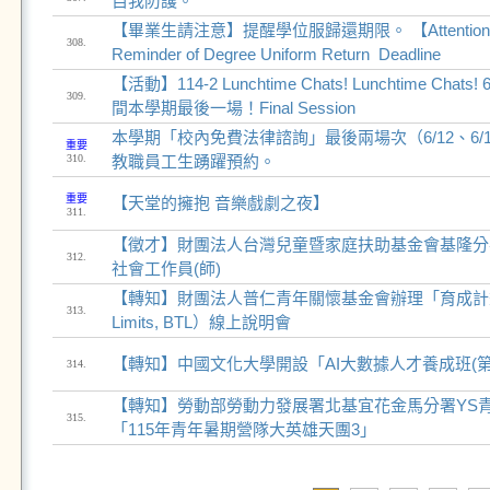
自我防護。
【畢業生請注意】提醒學位服歸還期限。 ​​​​​​【Attention 
308.
Reminder of Degree Uniform Return Deadline
【活動】114-2 Lunchtime Chats! Lunchtime Cha
309.
間本學期最後一場！Final Session
本學期「校內免費法律諮詢」最後兩場次（6/12、6/
重要
310.
教職員工生踴躍預約。
重要
【天堂的擁抱 音樂戲劇之夜】
311.
【徵才】財團法人台灣兒童暨家庭扶助基金會基隆分
312.
社會工作員(師)
【轉知】財團法人普仁青年關懷基金會辦理「育成計畫」（
313.
Limits, BTL）線上說明會
【轉知】中國文化大學開設「AI大數據人才養成班(第
314.
【轉知】勞動部勞動力發展署北基宜花金馬分署YS
315.
「115年青年暑期營隊大英雄天團3」