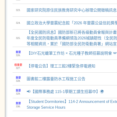
國家研究院原住民族教育研究中心辦理公開徵稿訊息
323.
國立政治大學雷震紀念館「2026 年雷震公益信託獎
324.
【全民國防訊息】國防部新已將各級動員會報與計畫體系
年度全民防衛動員準備綱領及2026城鎮韌性（全民
325.
等相關資訊，置於「國防部全民防衛動員署」網站宣
重要
【DIY石光蠟筆工作坊 × 石光種子教師招募說明會 
326.
極重要
【停電公告】理工三館2樓緊急停電通知
327.
重要
圖書館二樓露臺防水工程施工公告
328.
重要
📢【國際事務處 115-1學期工讀生招募中】🌍
329.
【Student Dormitories】114-2 Announcement of Ext
重要
330.
Storage Service Hours