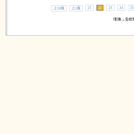
21
22
23
24
25
上10頁
上1頁
（對象→全校學生