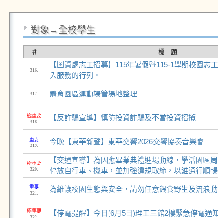
對象→全校學生
＃
標 題
【圖資處志工招募】115年暑假暨115-1學期校園
316.
入服務的行列。
體育園區運動場管場地整理
317.
極重要
【反詐騙宣導】慎防投資詐騙及不當投資招攬
318.
重要
今晚【東華新聲】東華交響2026交響協奏音樂會
319.
【交通宣導】為因應畢業典禮進場動線，學活園區周
極重要
320.
停放自行車、機車，並加強違規取締，以維通行順暢
重要
為維護校園生態與安全，請勿任意餵食野生及流浪動
321.
極重要
【停電提醒】今日(6月5日)理工三館2樓緊急停電通知
322.