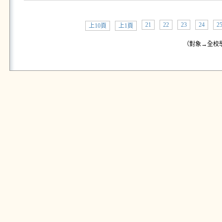
21
22
23
24
2
上10頁
上1頁
（對象→全校學生