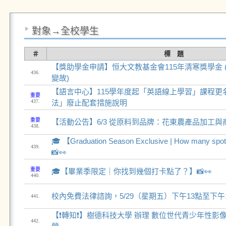
對象→全校學生
＃
標 題
【獎助學金申請】恒大文教基金會115年清寒獎學金 
436.
變故)
【語言中心】115學年度起「英語線上學習」課程更
重要
437.
法」廢止配套措施說明
重要
【活動公告】6/3 從原料到品牌：花東農產品加工
438.
🎓 【Graduation Season Exclusive | How many spo
439.
📸👀
重要
🎓【畢業季限定｜你找到幾個打卡點了？】📸👀
440.
校內免費法律諮詢，5/29（星期五）下午13點至下午
441.
【❗轉知❗】樹德科技大學 辦理 數位世代青少年性影
442.