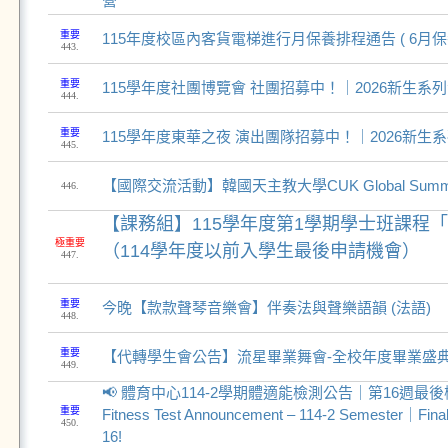
營
重要
115年度校區內客貨電梯進行月保養排程通告 ( 6月保養
443.
重要
115學年度社團博覽會 社團招募中！｜2026新生系
444.
重要
115學年度東華之夜 演出團隊招募中！｜2026新生
445.
【國際交流活動】韓國天主教大學CUK Global Summer
446.
【課務組】115學年度第1學期學士班課程
極重要
（114學年度以前入學生最後申請機會）
447.
重要
今晚【款款聲琴音樂會】伴奏法與聲樂語韻 (法語)
448.
重要
【代轉學生會公告】流星畢業舞會-全校年度畢業盛
449.
📢 體育中心114-2學期體適能檢測公告｜第16週最後檢測
重要
Fitness Test Announcement – 114-2 Semester｜Final
450.
16!