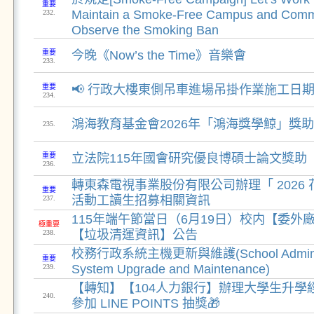
重要
Maintain a Smoke-Free Campus and Com
232.
Observe the Smoking Ban
重要
今晚《Now’s the Time》音樂會
233.
重要
📢 行政大樓東側吊車進場吊掛作業施工日
234.
鴻海教育基金會2026年「鴻海獎學鯨」獎
235.
重要
立法院115年國會研究優良博碩士論文獎助
236.
轉東森電視事業股份有限公司辦理「 2026
重要
活動工讀生招募相關資訊
237.
115年端午節當日（6月19日）校内【委外
極重要
【垃圾清運資訊】公告
238.
校務行政系統主機更新與維護(School Administra
重要
System Upgrade and Maintenance)
239.
【轉知】【104人力銀行】辦理大學生升學
240.
參加 LINE POINTS 抽獎🎁