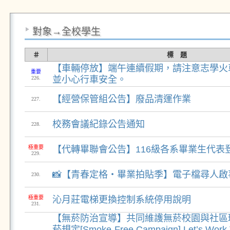
對象→全校學生
＃
標 題
【車輛停放】端午連續假期，請注意志學火
重要
並小心行車安全。
226.
【經營保管組公告】廢品清運作業
227.
校務會議紀錄公告通知
228.
極重要
【代轉畢聯會公告】116級各系畢業生代表
229.
📸【青春定格・畢業拍貼季】電子檔尋人啟事
230.
極重要
沁月莊電梯更換控制系統停用說明
231.
【無菸防治宣導】共同維護無菸校園與社區
菸規定[Smoke-Free Campaign] Let’s Work T