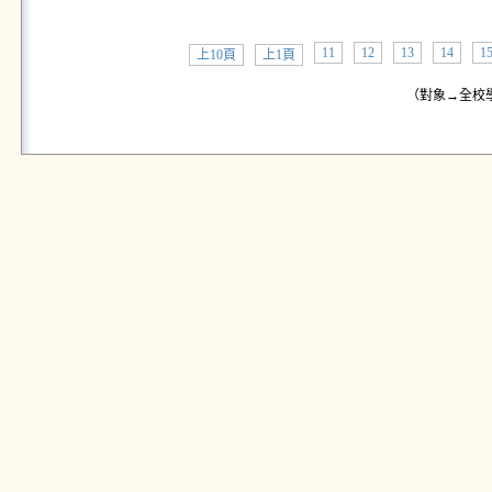
11
12
13
14
1
上10頁
上1頁
（對象→全校學生