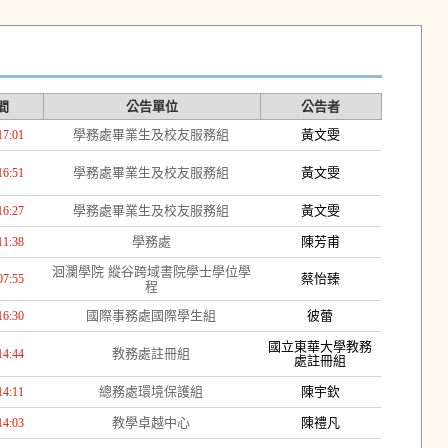
間
公告單位
公告者
學務處畢業生及校友服務組
黃文雯
17:01
學務處畢業生及校友服務組
黃文雯
16:51
學務處畢業生及校友服務組
黃文雯
16:27
學務處
陳芳甫
11:38
洄瀾學院 縱谷跨域書院學士學位學
蔡怡臻
07:55
程
國際事務處國際學生組
彼蕾
16:30
國立東華大學教務
教務處註冊組
14:44
處註冊組
總務處環境保護組
陳宇欽
14:11
教學卓越中心
陳禮凡
14:03