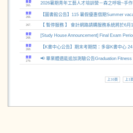
重要
2026暑期青年工藝人才培訓營－森之呼吸~手作
265.
重要
【圖書館公告】115 暑假優惠借期Summer vacation’s p
266.
【 暫停服務 】 會計網路請購服務系統將於6月1
267.
重要
[Study House Announcement] Final Exam Perio
268.
重要
【K書中心公告】期末考期間：多容K書中心 24
269.
重要
📢 畢業體適能追加測驗公告Graduation Fitness
270.
上10頁
上1