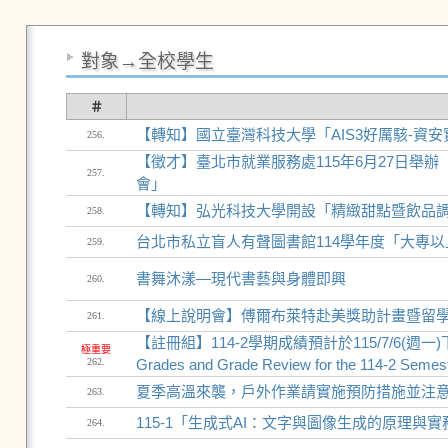
對象→全校學生
＃
【轉知】國立臺灣科技大學「AIS3好厲駭-資安實
256.
【徵才】臺北市就業服務處115年6月27日舉辦「T
257.
會」
【轉知】弘光科技大學開設「精緻甜點暨飲品調
258.
台北市私立盲人有聲圖書館114學年度「大專
259.
書舞沐漾—現代書藝與身體即興
260.
【線上說明會】傅爾布萊特赴美獎助計畫暨留
261.
【註冊組】114-2學期成績預計於115/7/6(週一)
極重要
262.
Grades and Grade Review for the 114-2 Semes
夏季高溫來襲，戶外作業請實施預防措施並注
263.
115-1「生成式AI：文字與圖像生成的原理與實
264.