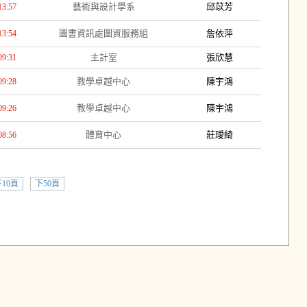
藝術與設計學系
邱苡芳
13:57
圖書資訊處圖資服務組
詹依萍
13:54
主計室
張欣慧
09:31
教學卓越中心
陳宇鴻
09:28
教學卓越中心
陳宇鴻
09:26
體育中心
莊璦綺
08:56
10頁
下50頁