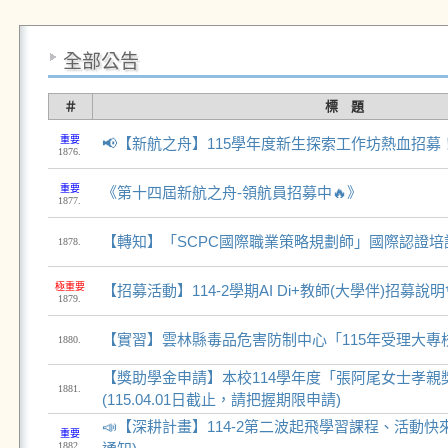
全部公告
＃
標 題
重要
📢【新航之舟】115學年度新生探索工作坊熱血招募
1876.
重要
《第十四屆新航之舟-領航員招募中🔥》
1877.
【轉知】「SCPC國際職業策略規劃師」國際認證培
1878.
極重要
【招募活動】114-2學期AI Di+教師(大學伴)招募說明
1879.
【實習】雲林縣毒品危害防制中心「115年受理大專
1880.
【獎助學金申請】本校114學年度「張阿尾女士孝親
1881.
(115.04.01日截止，請把握期限申請)
📣【深耕計畫】114-2第二波起飛學習課程、活動快來
重要
1882.