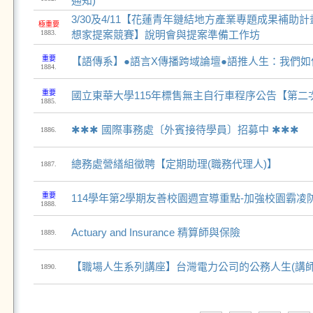
通知)
3/30及4/11【花蓮青年鏈結地方產業專題成果補助
極重要
1883.
想家提案競賽】說明會與提案準備工作坊
重要
【語傳系】●語言X傳播跨域論壇●語推人生：我們
1884.
重要
國立東華大學115年標售無主自行車程序公告【第二
1885.
✱✱✱ 國際事務處〔外賓接待學員〕招募中 ✱✱✱
1886.
總務處營繕組徵聘【定期助理(職務代理人)】
1887.
重要
114學年第2學期友善校園週宣導重點-加強校園霸凌
1888.
Actuary and Insurance 精算師與保險
1889.
【職場人生系列講座】台灣電力公司的公務人生(講師
1890.