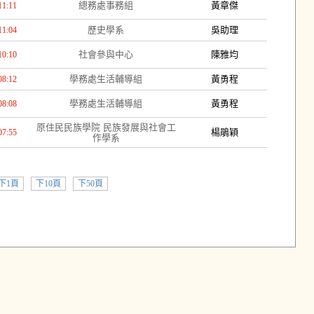
總務處事務組
黃章傑
11:11
歷史學系
吳助理
11:04
社會參與中心
陳雅均
10:10
學務處生活輔導組
黃勇程
08:12
學務處生活輔導組
黃勇程
08:08
原住民民族學院 民族發展與社會工
楊鵑穎
07:55
作學系
下1頁
下10頁
下50頁