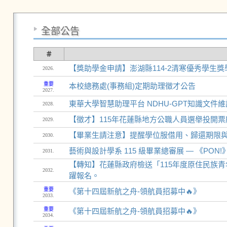
全部公告
＃
【獎助學金申請】澎湖縣114-2清寒優秀學生獎
2026.
重要
本校總務處(事務組)定期助理徵才公告
2027.
東華大學智慧助理平台 NDHU-GPT知識文件維
2028.
【徵才】115年花蓮縣地方公職人員選舉投開票所
2029.
【畢業生請注意】提醒學位服借用、歸還期限
2030.
藝術與設計學系 115 級畢業總審展 — 《PON!
2031.
【轉知】花蓮縣政府檢送「115年度原住民族
2032.
躍報名。
重要
《第十四屆新航之舟-領航員招募中🔥》
2033.
重要
《第十四屆新航之舟-領航員招募中🔥》
2034.