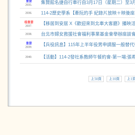
重要
集賢館名捷自行車行自3月17日（星期二）至3
2035.
114-2歷史學系【牽阮的手 紀錄片放映＋映後
2036.
極重要
【移居到安居 X《歡迎來到北車大客廳》播映
2037.
台北市婦女救援社會福利事業基金會舉辦座談
2038.
重要
【兵役訊息】115年上半年役男申請服一般替
2039.
【活動】114-2發社系教師午餐約會-第一場:張希文 Le
2040.
上50頁
上10頁
上1