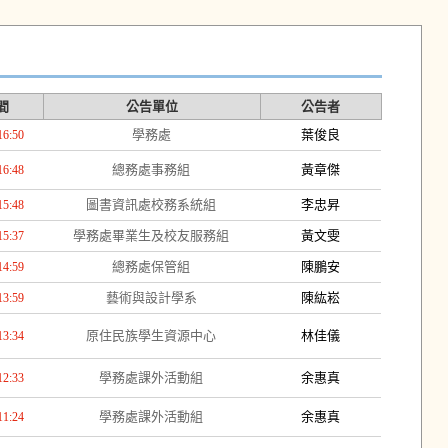
間
公告單位
公告者
學務處
葉俊良
16:50
總務處事務組
黃章傑
16:48
圖書資訊處校務系統組
李忠昇
15:48
學務處畢業生及校友服務組
黃文雯
15:37
總務處保管組
陳鵬安
14:59
藝術與設計學系
陳紘崧
13:59
原住民族學生資源中心
林佳儀
13:34
學務處課外活動組
余惠真
12:33
學務處課外活動組
余惠真
11:24