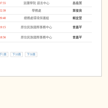
洄瀾學院 語言中心
呂岳芳
07:55
學務處
葉俊良
22:39
總務處環境保護組
賴宜萱
20:40
原住民族國際事務中心
曾嘉芊
19:15
原住民族國際事務中心
曾嘉芊
18:56
下1頁
下10頁
下50頁