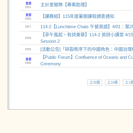
重要
主計室徵聘【專案助理】
1915.
重要
【課務組】115年度暑期課程調查通知
1916.
114-2【Lunchtime Chats 午餐英語】4/01：第2場
1917.
【亭午風起，有詩東華】114-2 英詩小講堂 4/15 第2場 "Ly
1918.
Session 2
[活動公告]「碎裂秩序下的中國角色：中國治
1919.
【Public Forum】Confluence of Oceans and Cult
重要
1920.
Ceremony
上50頁
上10頁
上1