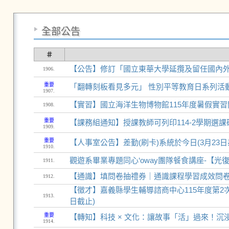
全部公告
＃
【公告】修訂「國立東華大學延攬及留任國內
1906.
重要
「翻轉刻板看見多元」 性別平等教育日系列活動
1907.
【實習】國立海洋生物博物館115年度暑假實習開始申
1908.
重要
【課務組通知】授課教師可列印114-2學期選
1909.
重要
【人事室公告】差勤(刷卡)系統於今日(3月23
1910.
觀遊系畢業專題同心‘oway團隊餐食講座-【光
1911.
【通識】填問卷抽禮券｜通識課程學習成效問卷
1912.
【徵才】嘉義縣學生輔導諮商中心115年度第2次
1913.
日截止)
重要
【轉知】科技 × 文化：讓故事「活」過來！沉浸
1914.