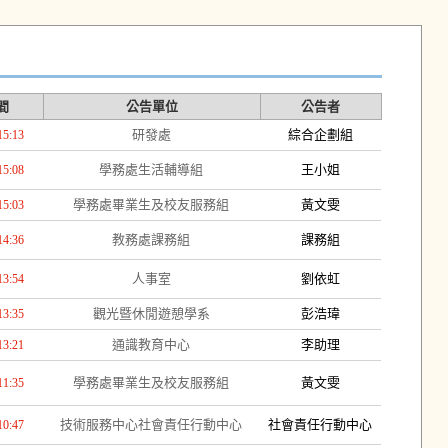
間
公告單位
公告者
研發處
綜合企劃組
15:13
學務處生活輔導組
王小姐
15:08
學務處畢業生及校友服務組
黃文雯
15:03
教務處課務組
課務組
14:36
人事室
劉依虹
13:54
觀光暨休閒遊憩學系
彭浩瑋
13:35
通識教育中心
李助理
13:21
學務處畢業生及校友服務組
黃文雯
11:35
技術服務中心社會責任行動中心
社會責任行動中心
10:47