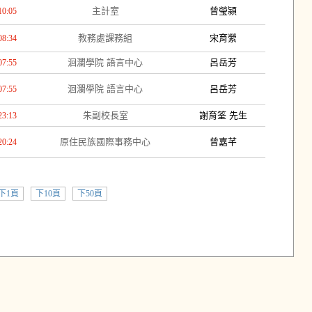
主計室
曾瑩潁
10:05
教務處課務組
宋育縈
08:34
洄瀾學院 語言中心
呂岳芳
07:55
洄瀾學院 語言中心
呂岳芳
07:55
朱副校長室
謝育筌 先生
23:13
原住民族國際事務中心
曾嘉芊
20:24
下1頁
下10頁
下50頁