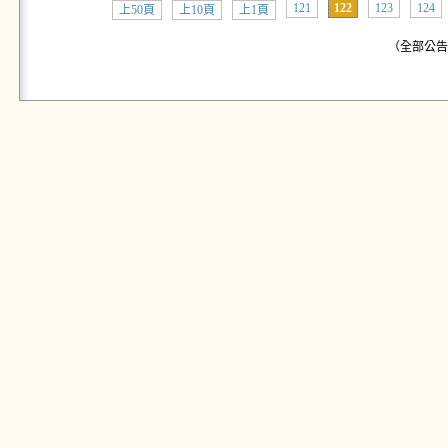
121
122
123
124
上50頁
上10頁
上1頁
（全部公告:共