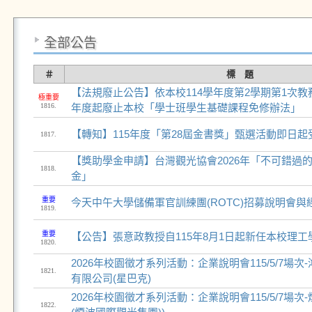
全部公告
＃
標 題
【法規廢止公告】依本校114學年度第2學期第1次教
極重要
1816.
年度起廢止本校「學士班學生基礎課程免修辦法」
【轉知】115年度「第28屆金書獎」甄選活動即日起
1817.
【獎助學金申請】台灣觀光協會2026年「不可錯過
1818.
金」
重要
今天中午大學儲備軍官訓練團(ROTC)招募說明會與
1819.
重要
【公告】張意政教授自115年8月1日起新任本校理工
1820.
2026年校園徵才系列活動：企業說明會115/5/7場
1821.
有限公司(星巴克)
2026年校園徵才系列活動：企業說明會115/5/7場
1822.