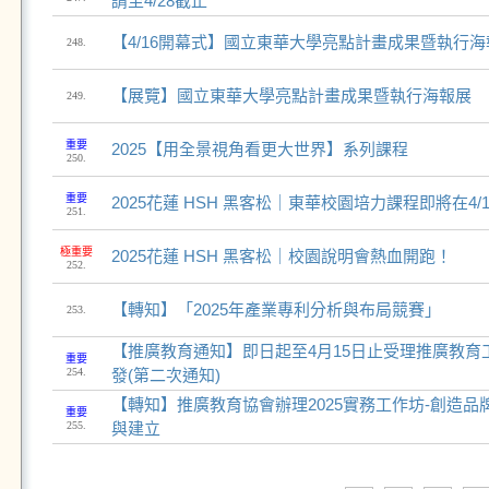
請至4/28截止
【4/16開幕式】國立東華大學亮點計畫成果暨執行海
248.
【展覽】國立東華大學亮點計畫成果暨執行海報展
249.
重要
2025【用全景視角看更大世界】系列課程
250.
重要
2025花蓮 HSH 黑客松｜東華校園培力課程即將在4/
251.
極重要
2025花蓮 HSH 黑客松｜校園說明會熱血開跑！
252.
【轉知】「2025年產業專利分析與布局競賽」
253.
【推廣教育通知】即日起至4月15日止受理推廣教育
重要
254.
發(第二次通知)
【轉知】推廣教育協會辦理2025實務工作坊-創造
重要
255.
與建立