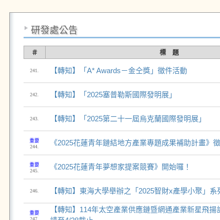
研發處公告
＃
標 題
【轉知】「A* Awards－金仝獎」徵件活動
241.
【轉知】「2025塞普勒斯國際發明展」
242.
【轉知】「2025第二十一屆烏克蘭國際發明展」
243.
重要
《2025花蓮青年鏈結地方產業專題成果補助計畫》
244.
重要
《2025花蓮青年夢想家提案競賽》開始囉！
245.
【轉知】東海大學舉辦之「2025智財x產學小聚」系
246.
【轉知】114年太空產業供應鏈暨網通產業新星飛揚計畫
重要
247.