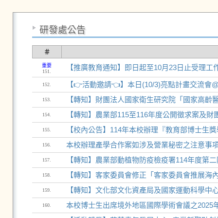
研發處公告
＃
重要
【推廣教育通知】即日起至10月23日止受理工
151.
【👉活動邀請👈】本日(10/3)亮點計畫交流會
152.
【轉知】財團法人國家衛生研究院「國家高齡醫
153.
【轉知】農業部115至116年度公開徵求案及
154.
【校內公告】114年本校辦理『教育部博士生
155.
本校辦理產學合作案如涉及營業秘密之注意事
156.
【轉知】農業部動植物防疫檢疫署114年度第二
157.
【轉知】客家委員會修正「客家委員會推展海
158.
【轉知】文化部文化資產局及國家運動科學中
159.
本校博士生出席境外地區國際學術會議之2025
160.