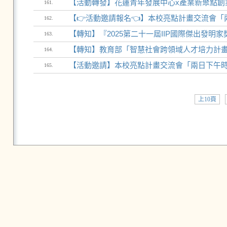
【活動轉發】花蓮青年發展中心x產業新聚點創
161.
【👉活動邀請報名👈】本校亮點計畫交流會「兩日
162.
【轉知】『2025第二十一屆IIP國際傑出發明
163.
【轉知】教育部「智慧社會跨領域人才培力計
164.
【活動邀請】本校亮點計畫交流會「兩日下午時段（
165.
上10頁