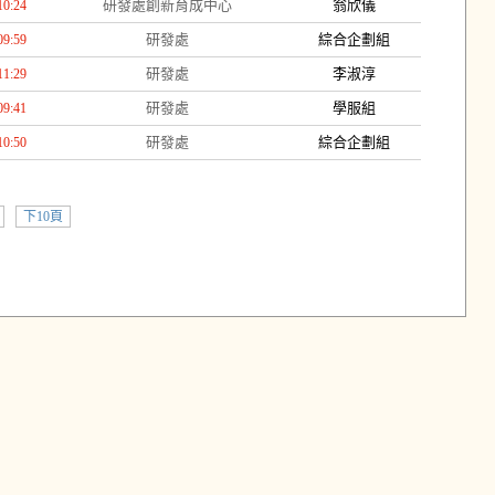
研發處創新育成中心
翁欣儀
10:24
研發處
綜合企劃組
09:59
研發處
李淑淳
11:29
研發處
學服組
09:41
研發處
綜合企劃組
10:50
下10頁