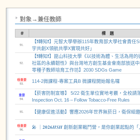
對象→兼任教師
＃
標 題
【❗轉知❗】元智大學舉辦115年教育部大學社會責任
91.
宇共創X領航共學X實現共好」
【❗轉知❗】崑山科技大學《以技術為體、生活為用的
社區的永續韌性》與台灣地方創生基金會南部放送中心
92.
零種子教師培育工作坊】2030 SDGs Game
極重要
114-2微課程-專案工具B 微課程開始報名囉
93.
【菸害防制宣導】 5/22 衛生單位實地考覈，全校請落實
重要
94.
Inspection Oct. 16 – Follow Tobacco-Free Rules
【健康促進活動】響應2026年世界無菸日，衛保組
95.
極重要
🎤 ｜𝟐𝟎𝟐𝟔𝑯𝑺𝑯 創新創業戰鬥營，是你創業起點的
96.