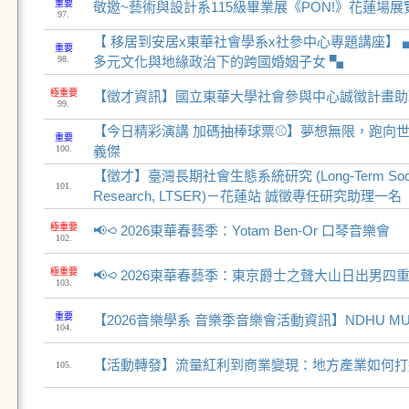
重要
敬邀~藝術與設計系115級畢業展《PON!》花蓮場展
97.
【 移居到安居x東華社會學系x社參中心專題講座】 
重要
98.
多元文化與地緣政治下的跨國婚姻子女 ▚
極重要
【徵才資訊】國立東華大學社會參與中心誠徵計畫助理
99.
【今日精彩演講 加碼抽棒球票⚾】夢想無限，跑向世
重要
100.
義傑
【徵才】臺灣長期社會生態系統研究 (Long-Term Social-
101.
Research, LTSER)－花蓮站 誠徵專任研究助理一名
極重要
📢⪦ 2026東華春藝季：Yotam Ben-Or 口琴音樂會
102.
極重要
📢⪦ 2026東華春藝季：東京爵士之聲大山日出男四
103.
重要
【2026音樂學系 音樂季音樂會活動資訊】NDHU MUSIC
104.
【活動轉發】流量紅利到商業變現：地方產業如何打
105.