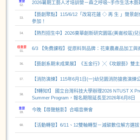
重要
2026暑期工藝人才培訓營－森之呼吸~手作生活木藝延
52.
【藝創聚點】115/6/12「改寫花蓮 ◇ 再 生 」聲景
53.
參加！
【熱烈招生中】2026東華創新研究園區(美崙校區)
54.
極重要
6/3 【免費課程】從原料到品牌：花東農產品加工
55.
【藝創系期末成果展】《五金行》╳《攻銀藝》雙主
56.
【消防演練】115年6月1日(一)幼兒園消防搶救演練
57.
【❗轉知❗】 國立台灣科技大學辦理2026 NTUST X Projec
58.
Summer Program，報名期限延長至2026年6月8日
重要
今晚【尋聲魅影】合唱音樂會
59.
【活動轉發】6/11、12雙軸轉型－減碳數位解方選
60.