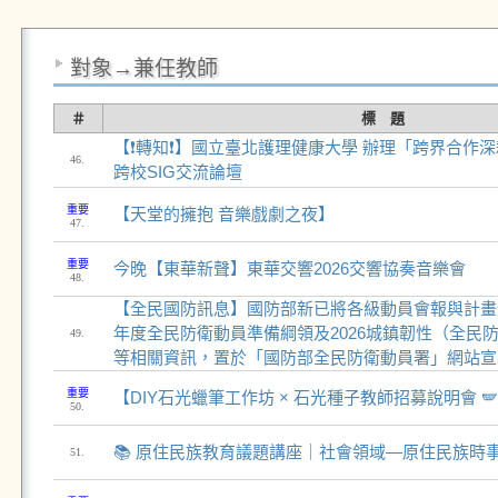
對象→兼任教師
＃
標 題
【❗轉知❗】國立臺北護理健康大學 辦理「跨界合作
46.
跨校SIG交流論壇
重要
【天堂的擁抱 音樂戲劇之夜】
47.
重要
今晚【東華新聲】東華交響2026交響協奏音樂會
48.
【全民國防訊息】國防部新已將各級動員會報與計畫體系
年度全民防衛動員準備綱領及2026城鎮韌性（全民
49.
等相關資訊，置於「國防部全民防衛動員署」網站宣
重要
【DIY石光蠟筆工作坊 × 石光種子教師招募說明會 
50.
📚 原住民族教育議題講座｜社會領域—原住民族時
51.