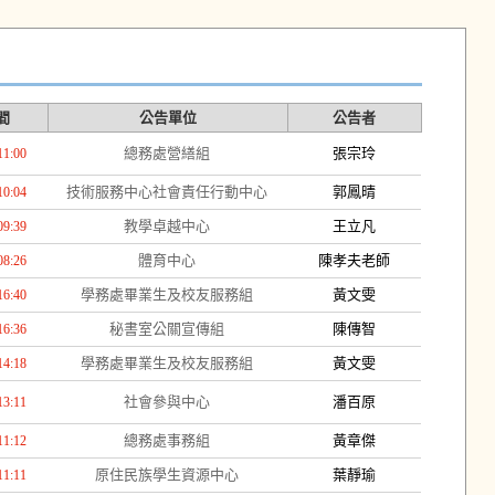
間
公告單位
公告者
總務處營繕組
張宗玲
11:00
技術服務中心社會責任行動中心
郭鳳晴
10:04
教學卓越中心
王立凡
09:39
體育中心
陳孝夫老師
08:26
學務處畢業生及校友服務組
黃文雯
16:40
秘書室公關宣傳組
陳傳智
16:36
學務處畢業生及校友服務組
黃文雯
14:18
社會參與中心
潘百原
13:11
總務處事務組
黃章傑
11:12
原住民族學生資源中心
葉靜瑜
11:11