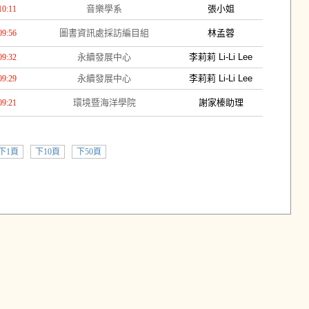
音樂學系
張小姐
10:11
圖書資訊處採訪編目組
林孟蓉
09:56
永續發展中心
李莉莉 Li-Li Lee
09:32
永續發展中心
李莉莉 Li-Li Lee
09:29
環境暨海洋學院
謝家榛助理
09:21
下1頁
下10頁
下50頁