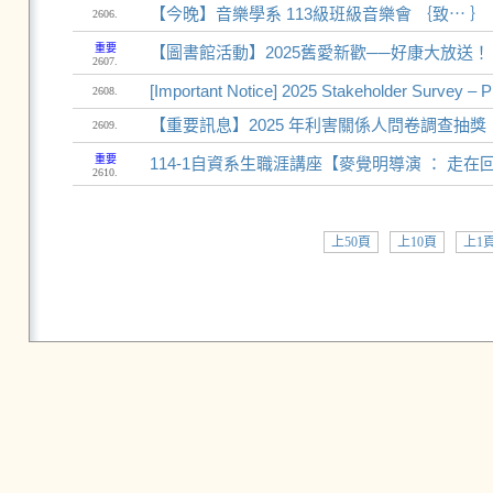
【今晚】音樂學系 113級班級音樂會 ｛致⋯ ｝
2606.
重要
【圖書館活動】2025舊愛新歡──好康大放送！
2607.
[Important Notice] 2025 Stakeholder Survey – Pr
2608.
【重要訊息】2025 年利害關係人問卷調查抽
2609.
重要
114-1自資系生職涯講座【麥覺明導演 ： 走
2610.
上50頁
上10頁
上1