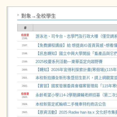
對象→全校學生
＃
極重要
游泳池、司令台、志學門及行政大樓（僅空調
2596.
【免費課程講座】給 想提高IG首頁質感~想看
2597.
【訊息轉知】國立中興大學開設「畜產品與它們的
2598.
2025校慶系列活動—東華盃定向越野賽
2599.
【轉知】2026年宜得利探索計畫(寒假場)(115年
2600.
本校新拍攝全新形象暨招生影片，請上網觀賞
2601.
【實習】國家發展委員會檔案管理局「115年寒假實習
2602.
極重要
永齡希望小學114-2學期課輔老師招募（第二次
2603.
本校新簽定貳輪嶼二手機車特約商店公告
2604.
【原資活動】2025 Radiw han ita x 文化好
2605.