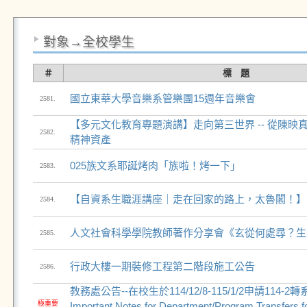
對象→全校學生
＃
標 題
國立東華大學音樂系管樂團15週年音樂會
2581.
【多元文化教育專題演講】走向第三世界 -- 從陳映
2582.
精神資產
025族文系耶誕烤肉「族啦！烤一下」
2583.
【自資系生職涯講座｜走在回家的路上，太魯閣！】
2584.
人文社會科學學院教師著作分享會《玄從何處尋？生
2585.
行政大樓一期裝修工程第二階段施工公告
2586.
教務處公告--在校生於114/12/8-115/1/2申請114-
極重要
Important Notes for Department/Program Transfers fo