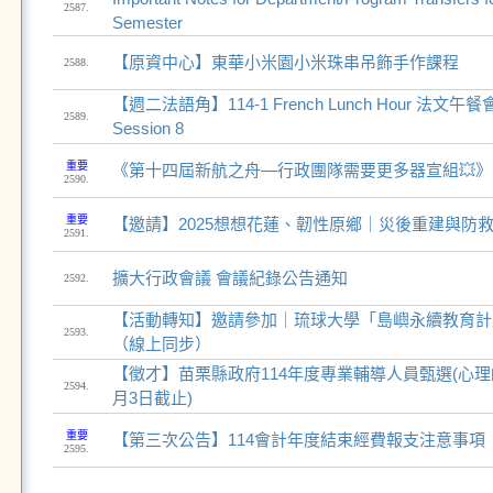
2587.
Semester
【原資中心】東華小米園小米珠串吊飾手作課程
2588.
【週二法語角】114-1 French Lunch Hour 法文午餐
2589.
Session 8
重要
《第十四屆新航之舟—行政團隊需要更多器宣組💥》
2590.
重要
【邀請】2025想想花蓮、韌性原鄉｜災後重建與防
2591.
擴大行政會議 會議紀錄公告通知
2592.
【活動轉知】邀請參加｜琉球大學「島嶼永續教育計畫
2593.
（線上同步）
【徵才】苗栗縣政府114年度專業輔導人員甄選(心理師、
2594.
月3日截止)
重要
【第三次公告】114會計年度結束經費報支注意事項
2595.