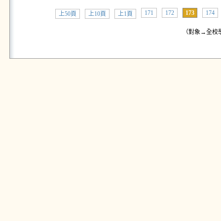
171
172
173
174
上50頁
上10頁
上1頁
（對象→全校學生