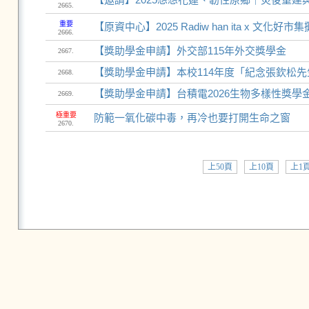
2665.
重要
【原資中心】2025 Radiw han ita x 文化好
2666.
【獎助學金申請】外交部115年外交獎學金
2667.
【獎助學金申請】本校114年度「紀念張欽松先生馬
2668.
【獎助學金申請】台積電2026生物多樣性獎學金
2669.
極重要
防範一氧化碳中毒，再冷也要打開生命之窗
2670.
上50頁
上10頁
上1