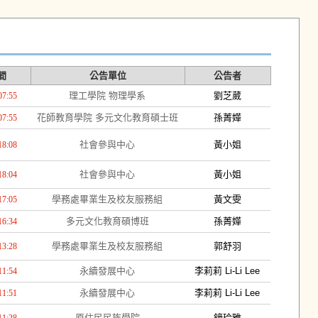
間
公告單位
公告者
理工學院 物理學系
劉芝葳
07:55
花師教育學院 多元文化教育碩士班
孫菁嬅
07:55
社會參與中心
黃小姐
18:08
社會參與中心
黃小姐
18:04
學務處畢業生及校友服務組
黃文雯
17:05
多元文化教育碩博班
孫菁嬅
16:34
學務處畢業生及校友服務組
郭舒羽
13:28
永續發展中心
李莉莉 Li-Li Lee
11:54
永續發展中心
李莉莉 Li-Li Lee
11:51
原住民民族學院
鐘玲雅