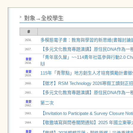
對象→全校學生
＃
多模態電子書：教育與學習的新思維(書報討論
2656.
【多元文化教育專題演講】原住民DNA作為一
2657.
「青年居久屋」~~114青年社區參與行動2.0 C
重要
2658.
🙌
重要
115年「青聚點」地方創生人才培育獎勵計畫徵
2659.
【徵才】RSM Technology 2026寒假工讀
2660.
【多元文化教育專題演講】原住民DNA作為一
2661.
重要
第二次
2662.
【Invitation to Participate & Survey Closure 
2663.
【敬邀填寫與問卷關閉通知】2025 年國立東
2664.
重要
【邀請】2025想想花蓮、韌性原鄉｜災後重建