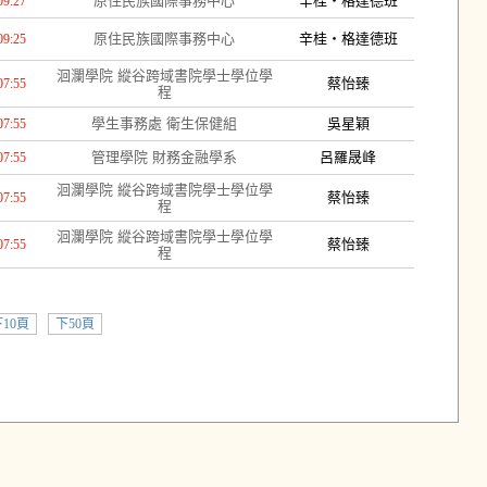
原住民族國際事務中心
辛桂・格達德班
09:27
原住民族國際事務中心
辛桂・格達德班
09:25
洄瀾學院 縱谷跨域書院學士學位學
蔡怡臻
07:55
程
學生事務處 衛生保健組
吳星穎
07:55
管理學院 財務金融學系
呂羅晟峰
07:55
洄瀾學院 縱谷跨域書院學士學位學
蔡怡臻
07:55
程
洄瀾學院 縱谷跨域書院學士學位學
蔡怡臻
07:55
程
10頁
下50頁