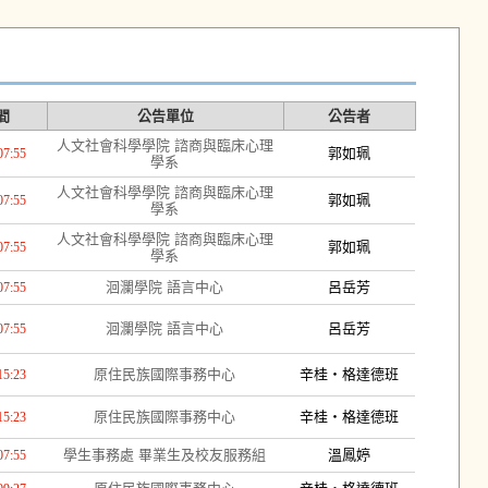
間
公告單位
公告者
人文社會科學學院 諮商與臨床心理
郭如珮
07:55
學系
人文社會科學學院 諮商與臨床心理
郭如珮
07:55
學系
人文社會科學學院 諮商與臨床心理
郭如珮
07:55
學系
洄瀾學院 語言中心
呂岳芳
07:55
洄瀾學院 語言中心
呂岳芳
07:55
原住民族國際事務中心
辛桂・格達德班
15:23
原住民族國際事務中心
辛桂・格達德班
15:23
學生事務處 畢業生及校友服務組
溫鳳婷
07:55