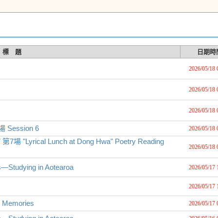
標 題
日期時
2026/05/18 
2026/05/18 
2026/05/18 
 Session 6
2026/05/18 
rical Lunch at Dong Hwa" Poetry Reading
2026/05/18 
—Studying in Aotearoa
2026/05/17 
2026/05/17 
emories
2026/05/17 