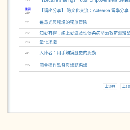
【Lecture sharing】Youth Empowerment Series
279.
重要
【講座分享】 跨文化交流：Aotearoa 留學分享
280.
追尋光與秘境的獨旅冒險
281.
知愛有禮：線上愛滋及性傳染病防治教育測驗
282.
量化求職
283.
入陣者：用手觸摸歷史的脈動
284.
國會運作監督與議題倡議
285.
上10頁
上1