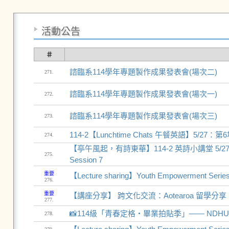
活動公告
＃
諮臨系114學年專題製作成果發表會(場次二)
271.
諮臨系114學年專題製作成果發表會(場次一)
272.
諮臨系114學年專題製作成果發表會(場次三)
273.
114-2【Lunchtime Chats 午餐英語】5/27：第6場
274.
【亭午風起，有詩東華】114-2 英詩小講堂 5/27 第7場 "Ly
275.
Session 7
重要
【Lecture sharing】Youth Empowerment Series
276.
重要
【講座分享】 跨文化交流：Aotearoa 留學分享
277.
📸114級「青春定格・畢業拍貼季」—— NDHU M
278.