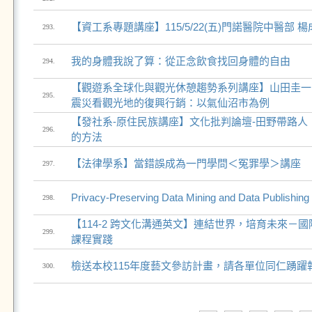
【資工系專題講座】115/5/22(五)門諾醫院中醫部 
293.
我的身體我說了算：從正念飲食找回身體的自由
294.
【觀遊系全球化與觀光休憩趨勢系列講座】山田圭一
295.
震災看觀光地的復興行銷：以氣仙沼市為例
【發社系-原住民族講座】文化批判論壇-田野帶路人
296.
的方法
【法律學系】當錯誤成為一門學問＜冤罪學＞講座
297.
Privacy-Preserving Data Mining and Data Publishing
298.
【114-2 跨文化溝通英文】連結世界，培育未來－
299.
課程實踐
檢送本校115年度藝文參訪計畫，請各單位同仁踴躍
300.