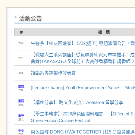
活動公告
＃
標 題
生醫系【校友回娘家】 5/22(週五) 專題演講公告，
286.
【職場人生系列講座】從氣味藝術家到市場推手：成
287.
曲線(TAKASAGO 全球前五大高砂香精香料調香師 若
諮臨系專題製作發表會
288.
重要
(Lecture sharing) Youth Empowerment Series—Study
289.
重要
【講座分享】 跨文化交流：Aotearoa 留學分享
290.
【學生事務處】2026綠色國際料理節｜【Office of Studen
重要
291.
Green Fusion Cuisine Festival
重要
東兔團隊 DONG HWA TOGETHER (115-1)團員
292.