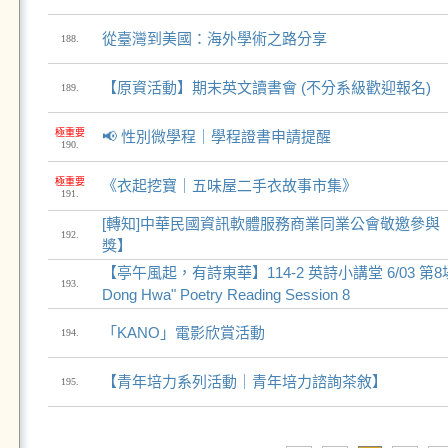
從臺灣到美國：海外學術之路分享
188.
【原資活動】期末英文讀書會 (不分系級歡迎報名)
189.
極重要
📢 性別微學程｜學程證書申請提醒
190.
極重要
《衣起挖寶｜五味屋二手衣故事市集》
191.
[轉知]中華民國資訊軟體服務商業同業公會敬邀參與【2
192.
獎】
【亭午風起，有詩東華】114-2 英詩小講堂 6/03 第8場 "Lyr
193.
Dong Hwa" Poetry Reading Session 8
「KANO」電影欣賞活動
194.
【青年培力系列活動｜青年培力諮詢茶敘】
195.