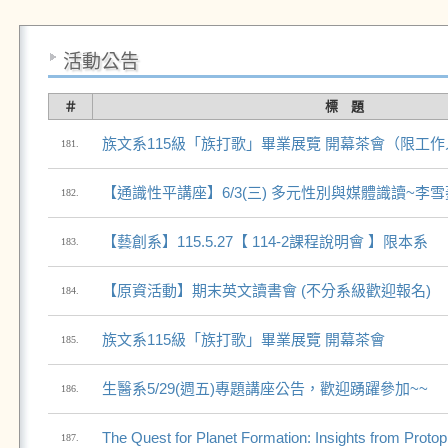
活動公告
＃
標 題
族文系115級「族打歌」畢業展覽 開幕茶會（限工
181.
【通識性平講座】6/3(三) 多元性別與媒體識讀~李
182.
【藝創系】115.5.27【 114-2課程說明會 】限本系
183.
【原資活動】期末英文讀書會 (不分系級歡迎報名)
184.
族文系115級「族打歌」畢業展覽 開幕茶會
185.
生醫系5/29(週五)專題講座公告，歡迎踴躍參加~~
186.
The Quest for Planet Formation: Insights from Protop
187.