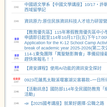
中國語文學系【中國文學講座】10/17‧許
2242.
西域留學記
資訊原力:原住民族資訊科技人才培力研習
2243.
【教育優先區】115年寒假教育優先區中小
申請即日起至114年10月17日(五)下午17:00
重要
Application for the K-12 School Camp Activi
2244.
break of academic year 2025-2026(第二
114-1東兔團隊「萬聖魅影舞會」準備迎接最
重要
趕快來報名！！
2245.
重要
【資安課程】使用AI功能的資訊安全探討
2246.
極重要
0923花蓮馬太鞍溪堰塞湖災害募款–一日
2247.
【活動訊息】國防部114年全民國防教育「
2248.
活動」
📣【2025國考講座】就業好選擇-公職之路
2249.