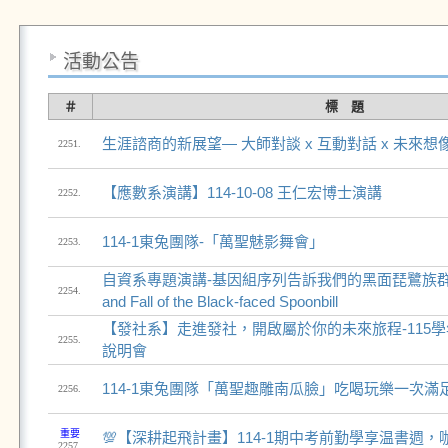
活動公告
＃
標 題
生涯諮商的新展望— 大師對談 x 互動對話 x 未來想
2251.
【應數系演講】114-10-08 王仁宏博士演講
2252.
114-1東兔團隊-「萬聖魅影舞會」
2253.
自資系專題演講-基因組序列告訴我們的黑面琵鷺族群興亡史
2254.
and Fall of the Black-faced Spoonbill
【發社系】走進發社，開啟屬於你的未來旅程-115
2255.
說明會
114-1東兔團隊「萬聖趣雕南瓜臉」吃喝玩樂一次滿足
2256.
重要
💯【深耕起飛計畫】114-1期中考前勤學享温書週，
2257.