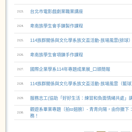
台北市電影戲劇業職業講座
2123.
卑南族學生會手鍊製作課程
2124.
114族群關係與文化學系族文盃活動-族場風雲(排球
2125.
卑南族學生會項鍊手作課程
2126.
國際企業學系114年專題成果展_口頭簡報
2127.
114族群關係與文化學系族文盃活動-族場風雲（籃球
2128.
服務志工(協助「好好生活：練習和負面情緒共處」講
2129.
觀遊系畢業專題〔拍ϖ翅膀〕- 青青向陽，由你撒下
2130.
務！