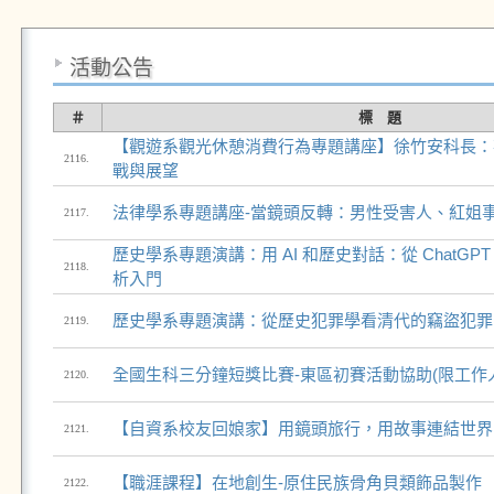
活動公告
＃
標 題
【觀遊系觀光休憩消費行為專題講座】徐竹安科長：
2116.
戰與展望
法律學系專題講座-當鏡頭反轉：男性受害人、紅姐
2117.
歷史學系專題演講：用 AI 和歷史對話：從 ChatG
2118.
析入門
歷史學系專題演講：從歷史犯罪學看清代的竊盜犯罪
2119.
全國生科三分鐘短獎比賽-東區初賽活動協助(限工作
2120.
【自資系校友回娘家】用鏡頭旅行，用故事連結世界
2121.
【職涯課程】在地創生-原住民族骨角貝類飾品製作
2122.